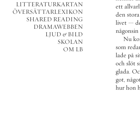
LITTERATURKARTAN
ett
allvarl
ÖVERSÄTTARLEXIKON
den
stora
SHARED READING
livet
—
d
DRAMAWEBBEN
någonsin
LJUD
&
BILD
Nu
k
SKOLAN
som
reda
OM LB
lade
på
si
och
slöt
s
glada
.
Oc
got
,
någo
hur
hon
h