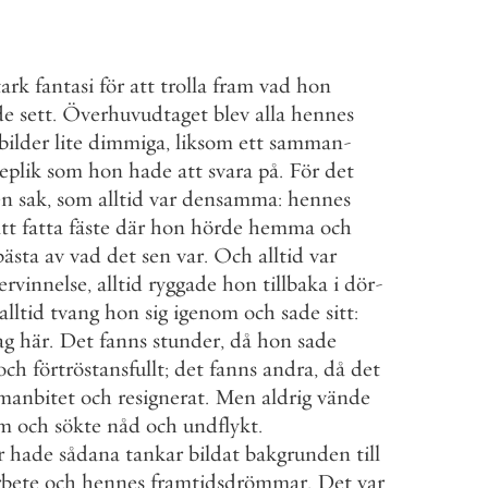
tark
fantasi
för
att
trolla
fram
vad
hon
de
sett
.
Överhuvudtaget
blev
alla
hennes
bilder
lite
dimmiga
,
liksom
ett
samman
-
eplik
som
hon
hade
att
svara
på
.
För
det
en
sak
,
som
alltid
var
densamma
:
hennes
tt
fatta
fäste
där
hon
hörde
hemma
och
bästa
av
vad
det
sen
var
.
Och
alltid
var
ervinnelse
,
alltid
ryggade
hon
tillbaka
i
dör
-
alltid
tvang
hon
sig
igenom
och
sade
sitt
:
ag
här
.
Det
fanns
stunder
,
då
hon
sade
och
förtröstansfullt
;
det
fanns
andra
,
då
det
manbitet
och
resignerat
.
Men
aldrig
vände
m
och
sökte
nåd
och
undflykt
.
r
hade
sådana
tankar
bildat
bakgrunden
till
rbete
och
hennes
framtidsdrömmar
.
Det
var