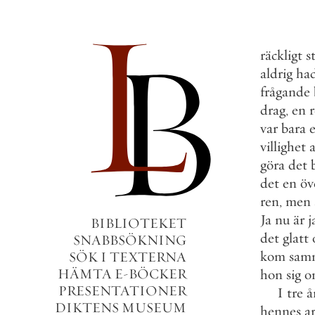
räckligt
s
aldrig
ha
frågande
drag
,
en
r
var
bara
villighet
a
göra
det
det
en
öv
ren
,
men
Ja
nu
är
j
BIBLIOTEKET
det
glatt
SNABBSÖKNING
kom
sam
SÖK I TEXTERNA
HÄMTA E-BÖCKER
hon
sig
o
PRESENTATIONER
I
tre
å
DIKTENS MUSEUM
hennes
a