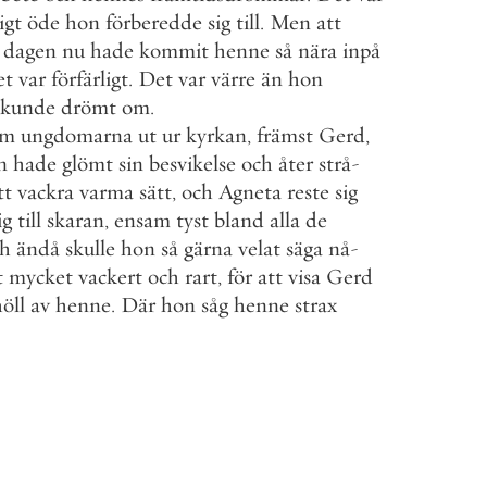
igt
öde
hon
förberedde
sig
till
.
Men
att
dagen
nu
hade
kommit
henne
så
nära
inpå
et
var
förfärligt
.
Det
var
värre
än
hon
kunde
drömt
om
.
om
ungdomarna
ut
ur
kyrkan
,
främst
Gerd
,
n
hade
glömt
sin
besvikelse
och
åter
strå
-
tt
vackra
varma
sätt
,
och
Agneta
reste
sig
ig
till
skaran
,
ensam
tyst
bland
alla
de
h
ändå
skulle
hon
så
gärna
velat
säga
nå
-
t
mycket
vackert
och
rart
,
för
att
visa
Gerd
öll
av
henne
.
Där
hon
såg
henne
strax