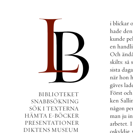
i
blickar
hade
den
kunde
pe
en
handl
Och
änd
skilts
:
så
sista
daga
när
hon
h
gäves
lad
Först
och
BIBLIOTEKET
ken
Salli
SNABBSÖKNING
någon
pe
SÖK I TEXTERNA
HÄMTA E-BÖCKER
man
ju
in
PRESENTATIONER
arbetet
.
I
DIKTENS MUSEUM
oskyldig
.