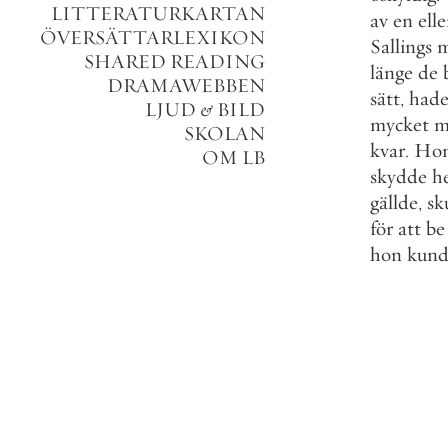
LITTERATURKARTAN
av
en
elle
ÖVERSÄTTARLEXIKON
Sallings
m
SHARED READING
länge
de
DRAMAWEBBEN
sätt
,
had
LJUD
&
BILD
mycket
m
SKOLAN
kvar
.
Ho
OM LB
skydde
h
gällde
,
sk
för
att
be
hon
kund