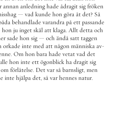
r
annan
anledning
hade
ådragit
sig
fröken
isshag
—
vad
kunde
hon
göra
åt
det
?
Så
båda
behandlade
varandra
på
ett
passande
e
hon
ju
inget
skäl
att
klaga
.
Allt
detta
och
er
sade
hon
sig
—
och
ändå
satt
taggen
n
orkade
inte
med
att
någon
människa
av
-
enne
.
Om
hon
bara
hade
vetat
vad
det
ulle
hon
inte
ett
ögonblick
ha
dragit
sig
om
förlåtelse
.
Det
var
så
barnsligt
,
men
e
inte
hjälpa
det
,
så
var
hennes
natur
.