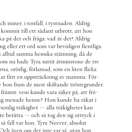
och
miner
,
i
tonfall
,
i
tystnaden
.
Aldrig
kommit
till
ett
sådant
utbrott
,
att
hon
ka
på
det
och
fråga
:
vad
är
det
?
Aldrig
ing
eller
ett
ord
som
var
bevisligen
fientliga
.
å
alltid
samma
hemska
stämning
,
då
de
som
nu
hade
Tyra
suttit
åtminstone
de
tre
rna
,
orörlig
,
förlamad
,
som
en
liten
flicka
ar
fått
en
uppsträckning
av
mamma
.
För
-
e
hon
fram
de
mest
skiftande
tröstegrunder
.
främst
:
vem
kunde
vara
säker
på
,
att
frö
-
ng
menade
henne
?
Hon
kunde
ha
råkat
i
rsonlig
tråkighet
—
alla
tråkigheter
kan
te
berätta
—
och
så
tog
den
sig
uttryck
i
så
fall
var
hon
,
Tyra
Neever
,
absolut
Och
även
om
det
inte
var
så
,
utan
hon