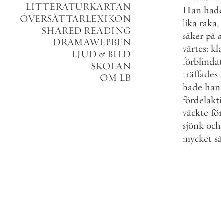
LITTERATURKARTAN
Han
had
ÖVERSÄTTARLEXIKON
lika
raka
,
SHARED READING
säker
på
DRAMAWEBBEN
värtes
:
kl
LJUD
&
BILD
förblinda
SKOLAN
träffades
OM LB
hade
han
fördelakt
väckte
fö
sjönk
och
mycket
s