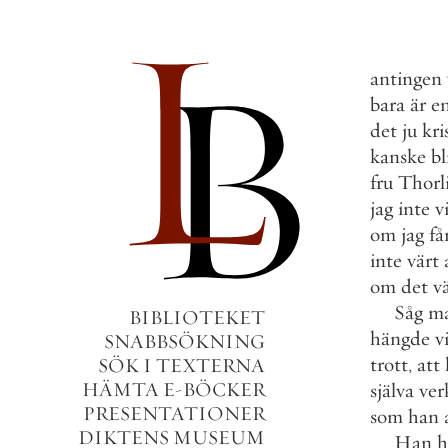
antingen
bara
är
e
det
ju
kri
kanske
bl
fru
Thorl
jag
inte
vi
om
jag
få
inte
värt
om
det
v
Såg
m
BIBLIOTEKET
hängde
v
SNABBSÖKNING
trott
,
att
SÖK I TEXTERNA
HÄMTA E-BÖCKER
själva
ver
PRESENTATIONER
som
han
DIKTENS MUSEUM
Han
h