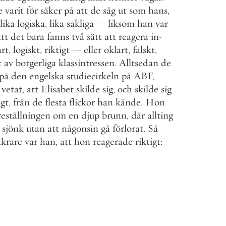
e
varit
för
säker
på
att
de
såg
ut
som
hans
,
lika
logiska
,
lika
sakliga
—
liksom
han
var
att
det
bara
fanns
två
sätt
att
reagera
in
-
art
,
logiskt
,
riktigt
—
eller
oklart
,
falskt
,
t
av
borgerliga
klassintressen
.
Alltsedan
de
på
den
engelska
studiecirkeln
på
ABF
,
vetat
,
att
Elisabet
skilde
sig
,
och
skilde
sig
igt
,
från
de
flesta
flickor
han
kände
.
Hon
reställningen
om
en
djup
brunn
,
där
allting
sjönk
utan
att
någonsin
gå
förlorat
.
Så
äkrare
var
han
,
att
hon
reagerade
riktigt
: