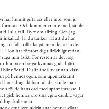
vi
har
hunnit
gifta
oss
eller
inte
,
som
ju
n
formsak
.
Och
kommer
vi
inte
med
,
så
blir
stid
i
alla
fall
.
Dyrt
om
allting
.
Och
jag
ir
inkallad
.
Ja
,
du
tänker
väl
att
du
har
ing
att
falla
tillbaka
på
,
men
det
är
ju
det
ll
.
Hon
har
förstört
dig
tillräckligt
redan
,
r
säga
min
åsikt
.
För
resten
är
det
nog
att
lita
på
en
borgarkvinnas
goda
hjärta
,
äl
blir
nödtid
.
Du
är
ändå
av
annan
klass
.
an
på
hennes
ögon
,
som
uppmärksamt
id
hans
drag
,
då
han
talade
,
skulle
man
hon
följde
hans
ord
med
spänt
intresse
.
I
ket
gick
hennes
oro
sina
egna
dunkla
vägar
,
aldrig
skulle
anat
.
ade
egentligen
aldrig
anat
hennes
vägar
.