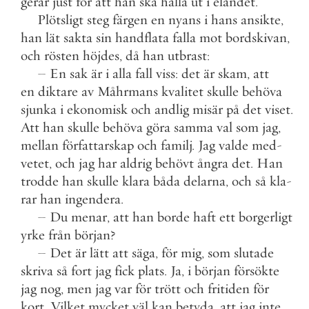
gerar
just
för
att
han
ska
hålla
ut
i
eländet
.
Plötsligt
steg
färgen
en
nyans
i
hans
ansikte
,
han
lät
sakta
sin
handflata
falla
mot
bordskivan
,
och
rösten
höjdes
,
då
han
utbrast
:
–
En
sak
är
i
alla
fall
viss
:
det
är
skam
,
att
en
diktare
av
Måhrmans
kvalitet
skulle
behöva
sjunka
i
ekonomisk
och
andlig
misär
på
det
viset
.
Att
han
skulle
behöva
göra
samma
val
som
jag
,
mellan
författarskap
och
familj
.
Jag
valde
med
-
vetet
,
och
jag
har
aldrig
behövt
ångra
det
.
Han
trodde
han
skulle
klara
båda
delarna
,
och
så
kla
-
rar
han
ingendera
.
–
Du
menar
,
att
han
borde
haft
ett
borgerligt
yrke
från
början
?
–
Det
är
lätt
att
säga
,
för
mig
,
som
slutade
skriva
så
fort
jag
fick
plats
.
Ja
,
i
början
försökte
jag
nog
,
men
jag
var
för
trött
och
fritiden
för
kort
.
Vilket
mycket
väl
kan
betyda
,
att
jag
inte