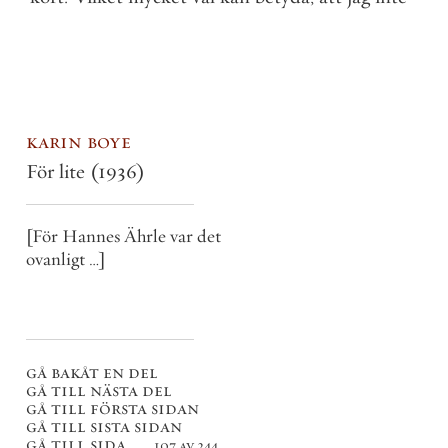
karin boye
För lite
(1936)
[För Hannes Ährle var det
ovanligt …]
gå bakåt en del
gå till nästa del
gå till första sidan
gå till sista sidan
gå till sida . . .
107 av 244