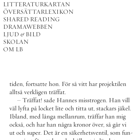
LITTERATURKARTAN
ÖVERSÄTTARLEXIKON
SHARED READING
DRAMAWEBBEN
LJUD
&
BILD
SKOLAN
OM LB
tiden
,
fortsatte
hon
.
För
så
vitt
har
projektilen
alltså
verkligen
träffat
.
–
Träffat
!
sade
Hannes
misstrogen
.
Han
vill
väl
lyfta
på
locket
lite
och
titta
ut
,
stackars
jäkel
.
Ibland
,
med
långa
mellanrum
,
träffar
han
mig
också
,
och
har
han
några
kronor
över
,
så
går
vi
ut
och
super
.
Det
är
en
säkerhetsventil
,
som
fun
-