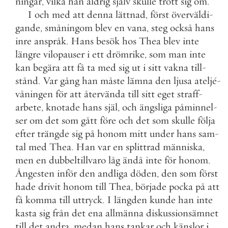
ningar
,
vilka
han
aldrig
själv
skulle
trott
sig
om
.
I
och
med
att
denna
lättnad
,
först
överväldi
-
gande
,
småningom
blev
en
vana
,
steg
också
hans
inre
anspråk
.
Hans
besök
hos
Thea
blev
inte
längre
vilopauser
i
ett
drömrike
,
som
man
inte
kan
begära
att
få
ta
med
sig
ut
i
sitt
vakna
till
-
stånd
.
Var
gång
han
måste
lämna
den
ljusa
ateljé
-
våningen
för
att
återvända
till
sitt
eget
straff
-
arbete
,
knotade
hans
själ
,
och
ängsliga
påminnel
-
ser
om
det
som
gått
före
och
det
som
skulle
följa
efter
trängde
sig
på
honom
mitt
under
hans
sam
-
tal
med
Thea
.
Han
var
en
splittrad
människa
,
men
en
dubbeltillvaro
låg
ändå
inte
för
honom
.
Ångesten
inför
den
andliga
döden
,
den
som
först
hade
drivit
honom
till
Thea
,
började
pocka
på
att
få
komma
till
uttryck
.
I
längden
kunde
han
inte
kasta
sig
från
det
ena
allmänna
diskussionsämnet
till
det
andra
,
medan
hans
tankar
och
känslor
i