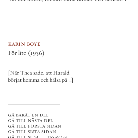
karin boye
För lite
(1936)
[När Thea sade, att Harald
börjat komma och hälsa på …]
gå bakåt en del
gå till nästa del
gå till första sidan
gå till sista sidan
gå till sida . . .
110 av 244