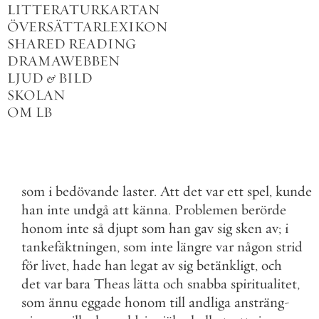
LITTERATURKARTAN
ÖVERSÄTTARLEXIKON
SHARED READING
DRAMAWEBBEN
LJUD
&
BILD
SKOLAN
OM LB
som
i
bedövande
laster
.
Att
det
var
ett
spel
,
kunde
han
inte
undgå
att
känna
.
Problemen
berörde
honom
inte
så
djupt
som
han
gav
sig
sken
av
;
i
tankefäktningen
,
som
inte
längre
var
någon
strid
för
livet
,
hade
han
legat
av
sig
betänkligt
,
och
det
var
bara
Theas
lätta
och
snabba
spiritualitet
,
som
ännu
eggade
honom
till
andliga
ansträng
-