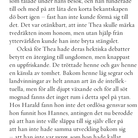
som
talade
under
hans
besök
,
och
han
funderade
till
och
med
på
att
låta
den
korta
bekantskapen
dö
bort
igen
–
fast
han
inte
kunde
förmå
sig
till
det
.
Det
var
otänkbart
,
att
inte
Thea
skulle
märka
tvedräkten
inom
honom
,
men
utan
hjälp
från
yttervärlden
kunde
han
inte
bryta
stängslet
.
Också
för
Thea
hade
deras
hektiska
debatter
betytt
en
återgång
till
ungdomen
,
men
knappast
en
uppfriskande
.
De
tröttade
henne
och
gav
henne
en
känsla
av
tomhet
.
Bakom
henne
låg
segrar
och
landvinningar
av
helt
annan
art
än
de
intellek
-
tuella
,
men
för
allt
djupt
växande
och
för
all
söt
mognad
fanns
det
inget
rum
i
detta
spel
på
ytan
.
Hos
Harald
fann
hon
inte
det
ordlösa
gensvar
som
hon
funnit
hos
Hannes
,
antingen
det
nu
berodde
på
att
han
inte
ville
släppa
till
sig
själv
eller
på
att
han
inte
hade
samma
utveckling
bakom
sig
–
att
han
inte
var
vuxen
,
som
hon
hade
kallat