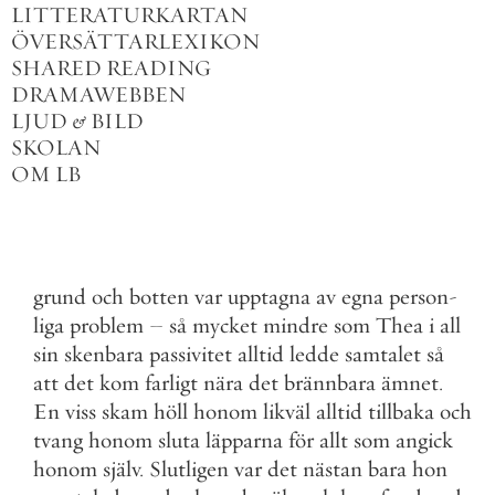
LITTERATURKARTAN
ÖVERSÄTTARLEXIKON
SHARED READING
DRAMAWEBBEN
LJUD
&
BILD
SKOLAN
OM LB
grund
och
botten
var
upptagna
av
egna
person
-
liga
problem
–
så
mycket
mindre
som
Thea
i
all
sin
skenbara
passivitet
alltid
ledde
samtalet
så
att
det
kom
farligt
nära
det
brännbara
ämnet
.
En
viss
skam
höll
honom
likväl
alltid
tillbaka
och
tvang
honom
sluta
läpparna
för
allt
som
angick
honom
själv
.
Slutligen
var
det
nästan
bara
hon