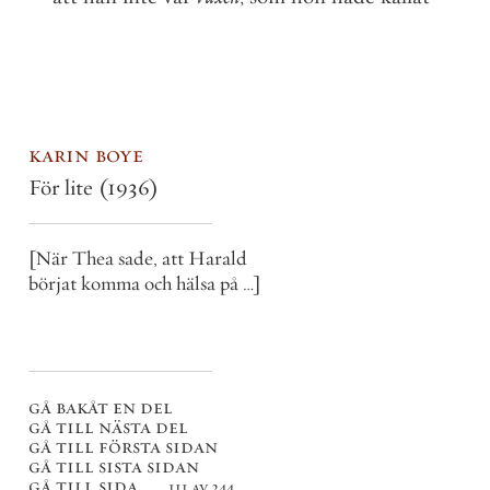
karin boye
För lite
(1936)
[När Thea sade, att Harald
börjat komma och hälsa på …]
gå bakåt en del
gå till nästa del
gå till första sidan
gå till sista sidan
gå till sida . . .
111 av 244