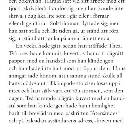
och
bokhyllan
.
Harald
satt
vid
sitt
arbete
med
ett
tjockt
skrivblock
framför
sig
,
men
han
kunde
inte
skriva
,
i
dag
lika
lite
som
i
går
eller
i
förrgår
eller
dagen
förut
.
Solstrimman
flyttade
sig
,
men
han
satt
stilla
och
lät
tiden
gå
,
ur
stånd
att
röra
sig
,
ur
stånd
att
tänka
på
annat
än
ett
enda
.
En
vecka
hade
gått
,
sedan
han
träffade
Thea
.
Två
brev
hade
kommit
,
kuvert
av
hamrat
blågrått
papper
,
med
en
handstil
som
han
kände
igen
–
och
han
hade
inte
haft
mod
att
öppna
dem
.
Hans
aningar
sade
honom
,
att
i
samma
stund
skulle
all
hans
mödosamt
tillkämpade
stoicism
lösas
upp
i
intet
och
han
själv
vara
ett
rö
i
stormen
,
som
den
dagen
.
Två
hamrade
blågråa
kuvert
med
en
hand
-
stil
som
han
kände
igen
hade
han
i
hemlighet
burit
till
brevlådan
med
påskriften
”
Återsändes
”
och
på
baksidan
avsändarens
adress
,
skriven
med