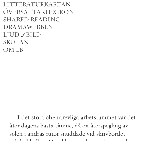
LITTERATURKARTAN
ÖVERSÄTTARLEXIKON
SHARED READING
DRAMAWEBBEN
LJUD
&
BILD
SKOLAN
OM LB
I
det
stora
ohemtrevliga
arbetsrummet
var
det
åter
dagens
bästa
timme
,
då
en
återspegling
av
solen
i
andras
rutor
snuddade
vid
skrivbordet