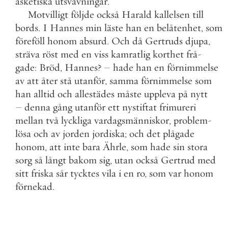
asketiska
utsvävningar
.
Motvilligt
följde
också
Harald
kallelsen
till
bords
.
I
Hannes
min
läste
han
en
belåtenhet
,
som
föreföll
honom
absurd
.
Och
då
Gertruds
djupa
,
sträva
röst
med
en
viss
kamratlig
korthet
frå
-
gade
:
Bröd
,
Hannes
?
–
hade
han
en
förnimmelse
av
att
åter
stå
utanför
,
samma
förnimmelse
som
han
alltid
och
allestädes
måste
uppleva
på
nytt
–
denna
gång
utanför
ett
nystiftat
frimureri
mellan
två
lyckliga
vardagsmänniskor
,
problem
-
lösa
och
av
jorden
jordiska
;
och
det
plågade
honom
,
att
inte
bara
Ährle
,
som
hade
sin
stora
sorg
så
långt
bakom
sig
,
utan
också
Gertrud
med
sitt
friska
sår
tycktes
vila
i
en
ro
,
som
var
honom
förnekad
.