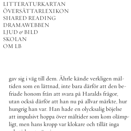
LITTERATURKARTAN
ÖVERSÄTTARLEXIKON
SHARED READING
DRAMAWEBBEN
LJUD
&
BILD
SKOLAN
OM LB
gav
sig
i
väg
till
dem
.
Ährle
kände
verkligen
mål
-
tiden
som
en
lättnad
,
inte
bara
därför
att
den
be
-
friade
honom
från
att
svara
på
Haralds
frågor
,
utan
också
därför
att
han
nu
på
allvar
märkte
,
hur
hungrig
han
var
.
Han
hade
en
olycksalig
böjelse
att
impulsivt
hoppa
över
måltider
som
kom
olämp
-
ligt
,
men
hans
kropp
var
klokare
och
tillät
inga