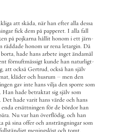
kliga
att
skåda
,
när
han
efter
alla
dessa
ningar
fick
dem
på
papperet
.
I
alla
fall
ken
på
pojkarna
hållit
honom
i
ett
järn
-
m
räddade
honom
ur
rena
letargin
.
Då
borta
,
hade
hans
arbete
inget
ändamål
ent
förnuftmässigt
kunde
han
naturligt
-
ig
,
att
också
Gertrud
,
också
han
själv
mat
,
kläder
och
husrum
–
men
den
ningen
gav
inte
hans
vilja
den
sporre
som
.
Han
hade
betraktat
sig
själv
som
.
Det
hade
varit
hans
värde
och
hans
enda
ersättningen
för
de
bördor
han
bära
.
Nu
var
han
överflödig
,
och
han
ka
på
sina
offer
och
ansträngningar
som
fullständigt
meningslöst
och
tomt
.