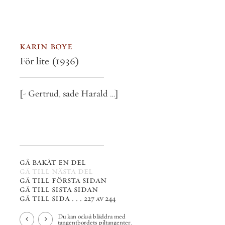
karin boye
För lite
(1936)
[- Gertrud, sade Harald …]
gå bakåt en del
gå till nästa del
gå till första sidan
gå till sista sidan
gå till sida . . .
227 av 244
Du kan också bläddra med
tangentbordets piltangenter.