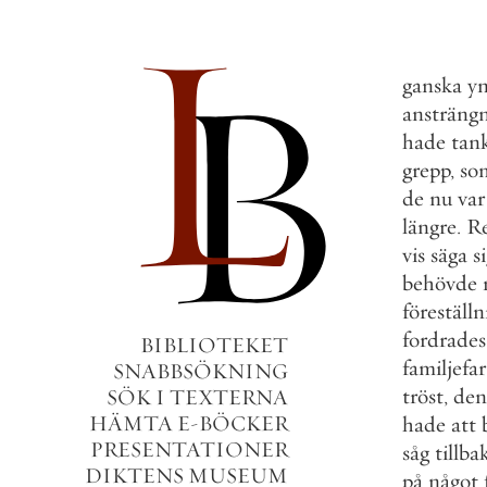
ganska
yn
ansträng
hade
tan
grepp
,
so
de
nu
var
längre
.
R
vis
säga
s
behövde
föreställ
fordrades
BIBLIOTEKET
familjefar
SNABBSÖKNING
tröst
,
den
SÖK I TEXTERNA
HÄMTA E-BÖCKER
hade
att
PRESENTATIONER
såg
tillba
DIKTENS MUSEUM
på
något