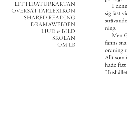
LITTERATURKARTAN
I
den
ÖVERSÄTTARLEXIKON
sig
fast
vi
SHARED READING
strävand
DRAMAWEBBEN
ning
.
LJUD
&
BILD
Men
G
SKOLAN
fanns
sna
OM LB
ordning
Allt
som
hade
fått
Hushålle