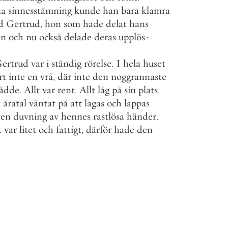
na
sinnesstämning
kunde
han
bara
klamra
d
Gertrud
,
hon
som
hade
delat
hans
en
och
nu
också
delade
deras
upplös
-
ertrud
var
i
ständig
rörelse
.
I
hela
huset
rt
inte
en
vrå
,
där
inte
den
noggrannaste
rådde
.
Allt
var
rent
.
Allt
låg
på
sin
plats
.
i
åratal
väntat
på
att
lagas
och
lappas
en
duvning
av
hennes
rastlösa
händer
.
t
var
litet
och
fattigt
,
därför
hade
den