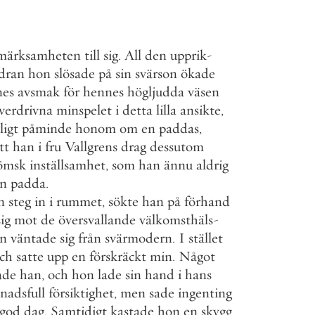
märksamheten
till
sig
.
All
den
upprik
-
dran
hon
slösade
på
sin
svärson
ökade
nes
avsmak
för
hennes
högljudda
väsen
verdrivna
minspelet
i
detta
lilla
ansikte
,
vligt
påminde
honom
om
en
paddas
,
tt
han
i
fru
Vallgrens
drag
dessutom
ömsk
inställsamhet
,
som
han
ännu
aldrig
n
padda
.
n
steg
in
i
rummet
,
sökte
han
på
förhand
sig
mot
de
översvallande
välkomsthäls
-
n
väntade
sig
från
svärmodern
.
I
stället
ch
satte
upp
en
förskräckt
min
.
Något
ade
han
,
och
hon
lade
sin
hand
i
hans
nadsfull
försiktighet
,
men
sade
ingenting
god
dag
.
Samtidigt
kastade
hon
en
skygg