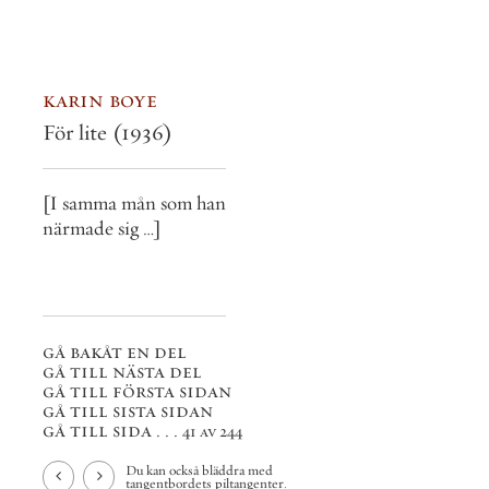
karin boye
För lite
(1936)
[I samma mån som han
närmade sig …]
gå bakåt en del
gå till nästa del
gå till första sidan
gå till sista sidan
gå till sida . . .
41 av 244
Du kan också bläddra med
tangentbordets piltangenter.