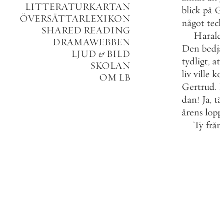
LITTERATURKARTAN
blick
på
G
ÖVERSÄTTARLEXIKON
något
tec
SHARED READING
Haral
DRAMAWEBBEN
Den
bed
LJUD
&
BILD
tydligt
,
at
SKOLAN
liv
ville
k
OM LB
Gertrud
.
dan
!
Ja
,
t
årens
lop
Ty
frå