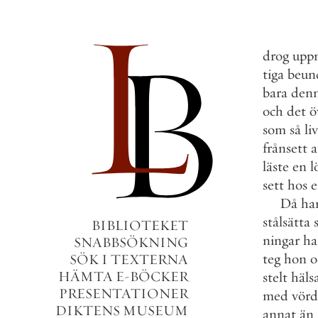
drog
upp
tiga
beun
bara
den
och
det
ö
som
så
li
frånsett
a
läste
en
l
sett
hos
e
Då
ha
stålsätta
BIBLIOTEKET
ningar
ha
SNABBSÖKNING
teg
hon
o
SÖK I TEXTERNA
HÄMTA E-BÖCKER
stelt
häls
PRESENTATIONER
med
vörd
DIKTENS MUSEUM
annat
än