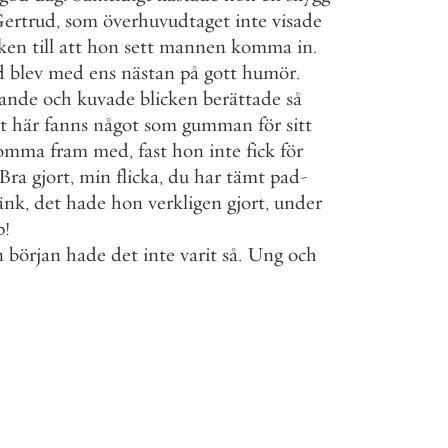
ertrud
,
som
överhuvudtaget
inte
visade
ken
till
att
hon
sett
mannen
komma
in
.
d
blev
med
ens
nästan
på
gott
humör
.
jande
och
kuvade
blicken
berättade
så
t
här
fanns
något
som
gumman
för
sitt
omma
fram
med
,
fast
hon
inte
fick
för
Bra
gjort
,
min
flicka
,
du
har
tämt
pad
-
änk
,
det
hade
hon
verkligen
gjort
,
under
p
!
n
början
hade
det
inte
varit
så
.
Ung
och