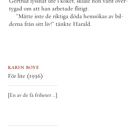
Gertrud
lyssnat
ute
i
köket
,
skulle
hon
varit
över
-
tygad
om
att
han
arbetade
flitigt
.
”
Måtte
inte
de
riktiga
döda
hemsökas
av
bil
-
derna
från
sitt
liv
!
”
tänkte
Harald
.
karin boye
För lite
(1936)
[En av de få friheter …]