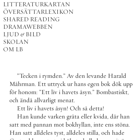
LITTERATURKARTAN
ÖVERSÄTTARLEXIKON
SHARED READING
DRAMAWEBBEN
LJUD
&
BILD
SKOLAN
OM LB
”
Tecken
i
rymden
.
”
Av
den
levande
Harald
Måhrman
.
Ett
uttryck
ur
hans
egen
bok
dök
upp
för
honom
:
”
Ett
liv
i
havets
åsyn
.
”
Bombastiskt
,
och
ändå
allvarligt
menat
.
Ett
liv
i
havets
åsyn
!
Och
så
detta
!
Han
kunde
varken
gråta
eller
kvida
,
där
han
satt
med
pannan
mot
bokhyllan
,
inte
ens
stöna
.
Han
satt
alldeles
tyst
,
alldeles
stilla
,
och
hade