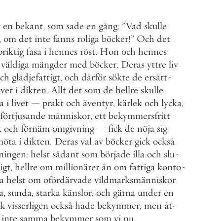
t
en
bekant
,
som
sade
en
gång
:
”
Vad
skulle
,
om
det
inte
fanns
roliga
böcker
!
”
Och
det
riktig
fasa
i
hennes
röst
.
Hon
och
hennes
väldiga
mängder
med
böcker
.
Deras
yttre
liv
ch
glädjefattigt
,
och
därför
sökte
de
ersätt
-
ivet
i
dikten
.
Allt
det
som
de
hellre
skulle
a
i
livet
—
prakt
och
äventyr
,
kärlek
och
lycka
,
förtjusande
människor
,
ett
bekymmersfritt
k
och
förnäm
omgivning
—
fick
de
nöja
sig
möta
i
dikten
.
Deras
val
av
böcker
gick
också
tningen
:
helst
sådant
som
började
illa
och
slu
-
igt
,
hellre
om
millionärer
än
om
fattiga
konto
-
ra
helst
om
ofördärvade
vildmarksmänniskor
a
,
sunda
,
starka
känslor
,
och
gärna
under
en
lk
visserligen
också
hade
bekymmer
,
men
åt
-
inte
samma
bekymmer
som
vi
nu
.