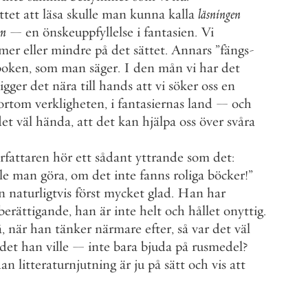
ttet
att
läsa
skulle
man
kunna
kalla
läsningen
öm
—
en
önskeuppfyllelse
i
fantasien
.
Vi
mer
eller
mindre
på
det
sättet
.
Annars
”
fängs
-
boken
,
som
man
säger
.
I
den
mån
vi
har
det
ligger
det
nära
till
hands
att
vi
söker
oss
en
ortom
verkligheten
,
i
fantasiernas
land
—
och
det
väl
hända
,
att
det
kan
hjälpa
oss
över
svåra
rfattaren
hör
ett
sådant
yttrande
som
det
:
le
man
göra
,
om
det
inte
fanns
roliga
böcker
!
”
n
naturligtvis
först
mycket
glad
.
Han
har
berättigande
,
han
är
inte
helt
och
hållet
onyttig
.
å
,
när
han
tänker
närmare
efter
,
så
var
det
väl
det
han
ville
—
inte
bara
bjuda
på
rusmedel
?
dan
litteraturnjutning
är
ju
på
sätt
och
vis
att