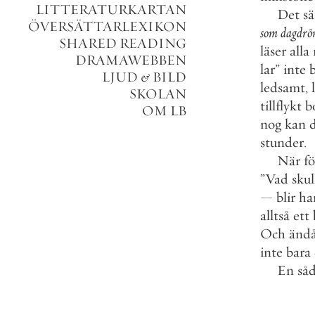
LITTERATURKARTAN
Det
sä
ÖVERSÄTTARLEXIKON
som
dagdr
SHARED READING
läser
alla
DRAMAWEBBEN
lar
”
inte
LJUD
&
BILD
ledsamt
,
SKOLAN
tillflykt
b
OM LB
nog
kan
stunder
.
När
fö
”
Vad
skul
—
blir
ha
alltså
ett
Och
änd
inte
bara
En
så