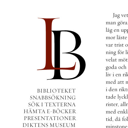
Jag
ve
man
göra
låg
en
upp
mor
läste
var
trist
o
ning
för
l
velat
möt
goda
och
liv
i
en
ri
med
att
i
den
rik
BIBLIOTEKET
tade
lyckl
SNABBSÖKNING
rister
,
all
SÖK I TEXTERNA
HÄMTA E-BÖCKER
med
enkl
PRESENTATIONER
tid
,
då
fo
DIKTENS MUSEUM
minstone