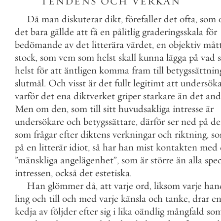
TENDENS
OCH
VERKAN
Då
man
diskuterar
dikt
,
förefaller
det
ofta
,
som
det
bara
gällde
att
få
en
pålitlig
graderingsskala
för
bedömande
av
det
litterära
värdet
,
en
objektiv
måt
stock
,
som
vem
som
helst
skall
kunna
lägga
på
vad
helst
för
att
äntligen
komma
fram
till
betygssättnin
slutmål
.
Och
visst
är
det
fullt
legitimt
att
undersök
varför
det
ena
diktverket
griper
starkare
än
det
and
Men
om
den
,
som
till
sitt
huvudsakliga
intresse
är
undersökare
och
betygssättare
,
därför
ser
ned
på
de
som
frågar
efter
diktens
verkningar
och
riktning
,
s
på
en
litterär
idiot
,
så
har
han
mist
kontakten
med
”
mänskliga
angelägenhet
”
,
som
är
större
än
alla
spec
intressen
,
också
det
estetiska
.
Han
glömmer
då
,
att
varje
ord
,
liksom
varje
han
ling
och
till
och
med
varje
känsla
och
tanke
,
drar
e
kedja
av
följder
efter
sig
i
lika
oändlig
mångfald
so