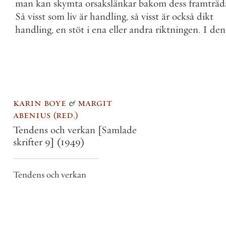
man
kan
skymta
orsakslänkar
bakom
dess
framträ
Så
visst
som
liv
är
handling
,
så
visst
är
också
dikt
handling
,
en
stöt
i
ena
eller
andra
riktningen
.
I
den
karin boye
&
margit
abenius
red.
Tendens och verkan [Samlade
skrifter 9]
(1949)
Tendens och verkan