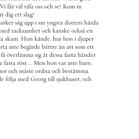
Vi
får
väl
tåla
oss
och
se
!
Kom
in
tt
dig
ett
slag
!
unker
såg
upp
i
sin
yngsta
dotters
hårda
med
tacksamhet
och
kanske
också
en
la
skam
.
Hon
kände
,
hur
hon
i
djupet
rta
inte
begärde
bättre
än
att
som
ett
få
överlämna
sig
åt
dessa
fasta
händer
a
fasta
röst
.
.
.
Men
hon
var
inte
barn
,
or
och
måste
ordna
och
bestämma
.
le
följa
med
Georg
till
sjukhuset
,
och