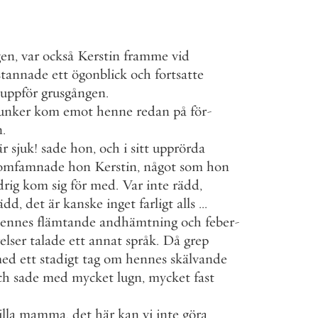
gen
,
var
också
Kerstin
framme
vid
stannade
ett
ögonblick
och
fortsatte
uppför
grusgången
.
unker
kom
emot
henne
redan
på
för
-
n
.
är
sjuk
!
sade
hon
,
och
i
sitt
upprörda
omfamnade
hon
Kerstin
,
något
som
hon
drig
kom
sig
för
med
.
Var
inte
rädd
,
ädd
,
det
är
kanske
inget
farligt
alls
.
.
.
ennes
flämtande
andhämtning
och
feber
-
elser
talade
ett
annat
språk
.
Då
grep
ed
ett
stadigt
tag
om
hennes
skälvande
ch
sade
med
mycket
lugn
,
mycket
fast
illa
mamma
,
det
här
kan
vi
inte
göra