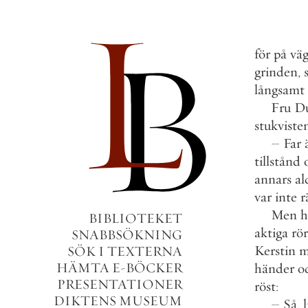
för
på
vä
grinden
,
långsamt
Fru
D
stukviste
–
Far
tillstånd
annars
al
var
inte
r
Men
h
BIBLIOTEKET
aktiga
rör
SNABBSÖKNING
Kerstin
m
SÖK I TEXTERNA
HÄMTA E-BÖCKER
händer
o
PRESENTATIONER
röst
:
DIKTENS MUSEUM
–
Så
,
l