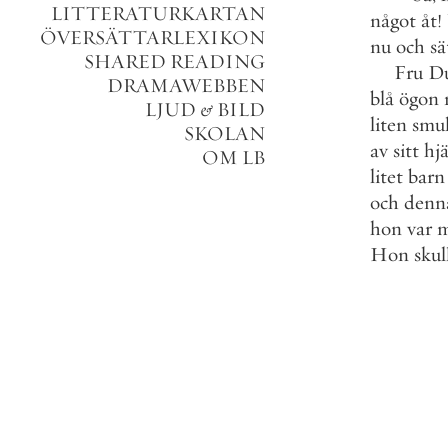
LITTERATURKARTAN
något
åt
!
ÖVERSÄTTARLEXIKON
nu
och
sä
SHARED READING
Fru
D
DRAMAWEBBEN
blå
ögon
LJUD
&
BILD
liten
smu
SKOLAN
av
sitt
hjä
OM LB
litet
barn
och
denn
hon
var
m
Hon
skul