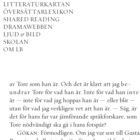
LITTERATURKARTAN
ÖVERSÄTTARLEXIKON
SHARED READING
DRAMAWEBBEN
LJUD
&
BILD
SKOLAN
OM LB
av
Tore
som
han
är
.
Och
det
är
klart
att
jag
be
-
undrar
Tore
för
vad
han
är
.
Inte
för
vad
han
inte
är
—
inte
för
vad
jag
hoppas
han
är
—
eller
blir
—
utan
för
vad
jag
verkligen
vet
att
han
är
.
—
Säg
,
är
det
för
hans
far
var
jämförande
språkforskare
,
som
Tore
nödvändigt
ska
gå
i
hans
fotspår
?
Gökan
:
Förmodligen
.
Om
jag
var
son
till
Gusta