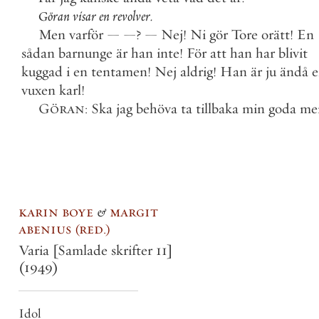
Göran
visar
en
revolver
.
Men
varför
—
—
?
—
Nej
!
Ni
gör
Tore
orätt
!
En
sådan
barnunge
är
han
inte
!
För
att
han
har
blivit
kuggad
i
en
tentamen
!
Nej
aldrig
!
Han
är
ju
ändå
e
vuxen
karl
!
Göran
:
Ska
jag
behöva
ta
tillbaka
min
goda
me
karin boye
&
margit
abenius
red.
Varia [Samlade skrifter 11]
(1949)
Idol