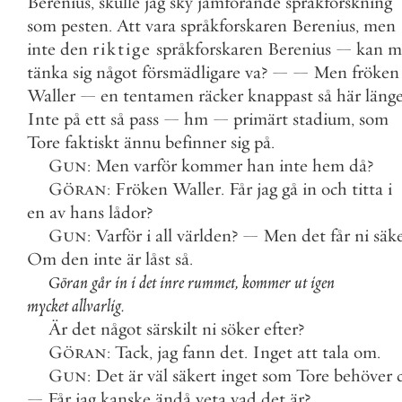
Berenius
,
skulle
jag
sky
jämförande
språkforskning
som
pesten
.
Att
vara
språkforskaren
Berenius
,
men
inte
den
riktige
språkforskaren
Berenius
—
kan
m
tänka
sig
något
försmädligare
va
?
—
—
Men
fröken
Waller
—
en
tentamen
räcker
knappast
så
här
läng
Inte
på
ett
så
pass
—
hm
—
primärt
stadium
,
som
Tore
faktiskt
ännu
befinner
sig
på
.
Gun
:
Men
varför
kommer
han
inte
hem
då
?
Göran
:
Fröken
Waller
.
Får
jag
gå
in
och
titta
i
en
av
hans
lådor
?
Gun
:
Varför
i
all
världen
?
—
Men
det
får
ni
säk
Om
den
inte
är
låst
så
.
Göran
går
in
i
det
inre
rummet
,
kommer
ut
igen
mycket
allvarlig
.
Är
det
något
särskilt
ni
söker
efter
?
Göran
:
Tack
,
jag
fann
det
.
Inget
att
tala
om
.
Gun
:
Det
är
väl
säkert
inget
som
Tore
behöver
—
Får
jag
kanske
ändå
veta
vad
det
är
?