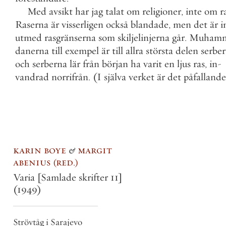
Med
avsikt
har
jag
talat
om
religioner
,
inte
om
r
Raserna
är
visserligen
också
blandade
,
men
det
är
i
utmed
rasgränserna
som
skiljelinjerna
går
.
Muham
danerna
till
exempel
är
till
allra
största
delen
serber
och
serberna
lär
från
början
ha
varit
en
ljus
ras
,
in
-
vandrad
norrifrån
.
(
I
själva
verket
är
det
påfallande
karin boye
&
margit
abenius
red.
Varia [Samlade skrifter 11]
(1949)
Strövtåg i Sarajevo