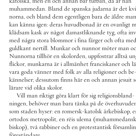
katolska
,
men
en
och
annan
bär
turban
,
då
är
han
muhammedan
.
Bland
de
spanska
judarna
är
det
kv
norna
,
och
bland
dem
egentligen
bara
de
äldre
ma
kan
känna
igen
:
deras
huvudbonad
är
en
ovanligt
m
klädsam
kask
av
något
damastliknande
tyg
,
ofta
inv
med
några
stora
blommor
i
fina
färger
och
ofta
me
guldkant
nertill
.
Munkar
och
nunnor
möter
man
oc
Nunnorna
tillhör
en
skolorden
,
uppfostrar
alltså
un
flickor
,
munkarna
är
i
allmänhet
franciskaner
och
lä
vara
goda
vänner
med
folk
av
alla
religioner
och
be
kännelser
;
dessutom
finns
här
en
och
annan
jesuit
lärare
vid
olika
skolor
.
Vill
man
riktigt
göra
klart
för
sig
religionsbland
-
ningen
,
behöver
man
bara
tänka
på
de
överhuvude
som
staden
hyser
:
en
romersk
-
katolsk
ärkebiskop
,
e
ortodox
metropolit
,
en
rëis
ulema
(
muhammedans
biskop
)
,
två
rabbiner
och
en
protestantisk
församlin
föreståndare
.