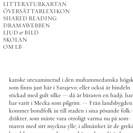
LITTERATURKARTAN
ÖVERSÄTTARLEXIKON
SHARED READING
DRAMAWEBBEN
LJUD
&
BILD
SKOLAN
OM LB
kanske
utexaminerad
i
den
muhammedanska
högsk
som
finns
just
här
i
Sarajevo
;
eller
också
är
bindeln
stickad
med
gult
silke
—
då
är
bäraren
en
hadji
,
ha
har
varit
i
Mecka
som
pilgrim
.
—
Från
landsbygden
kommer
bondfolk
in
till
staden
i
sina
pösande
folk
-
dräkter
,
som
måste
vara
otroligt
varma
nu
på
som
-
maren
med
sitt
myckna
ylle
;
i
allmänhet
är
de
greki