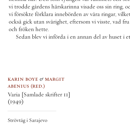
vi
trodde
gårdens
härskarinna
visade
oss
sin
ring
,
o
vi
försökte
förklara
innebörden
av
våra
ringar
,
vilke
också
gick
utan
svårighet
,
eftersom
vi
visste
,
vad
fru
och
fröken
hette
.
Sedan
blev
vi
införda
i
en
annan
del
av
huset
i
e
karin boye
&
margit
abenius
red.
Varia [Samlade skrifter 11]
(1949)
Strövtåg i Sarajevo