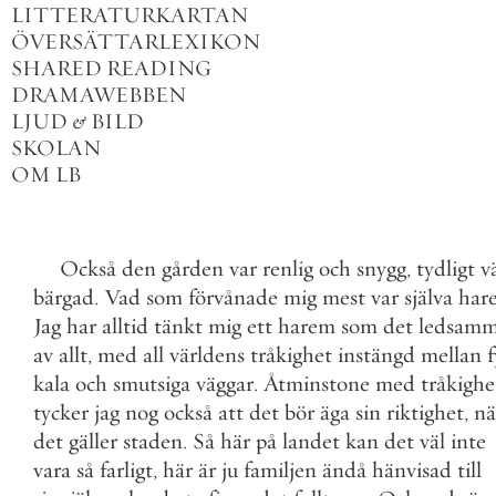
LITTERATURKARTAN
ÖVERSÄTTARLEXIKON
SHARED READING
DRAMAWEBBEN
LJUD
&
BILD
SKOLAN
OM LB
Också
den
gården
var
renlig
och
snygg
,
tydligt
v
bärgad
.
Vad
som
förvånade
mig
mest
var
själva
har
Jag
har
alltid
tänkt
mig
ett
harem
som
det
ledsamm
av
allt
,
med
all
världens
tråkighet
instängd
mellan
f
kala
och
smutsiga
väggar
.
Åtminstone
med
tråkigh
tycker
jag
nog
också
att
det
bör
äga
sin
riktighet
,
nä
det
gäller
staden
.
Så
här
på
landet
kan
det
väl
inte
vara
så
farligt
,
här
är
ju
familjen
ändå
hänvisad
till