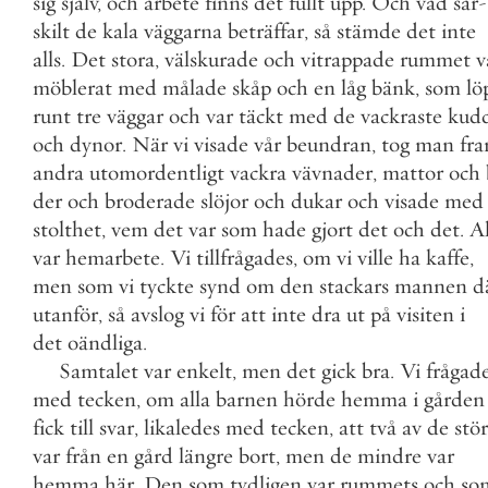
sig
själv
,
och
arbete
finns
det
fullt
upp
.
Och
vad
sär
-
skilt
de
kala
väggarna
beträffar
,
så
stämde
det
inte
alls
.
Det
stora
,
välskurade
och
vitrappade
rummet
v
möblerat
med
målade
skåp
och
en
låg
bänk
,
som
lö
runt
tre
väggar
och
var
täckt
med
de
vackraste
kud
och
dynor
.
När
vi
visade
vår
beundran
,
tog
man
fr
andra
utomordentligt
vackra
vävnader
,
mattor
och
der
och
broderade
slöjor
och
dukar
och
visade
med
stolthet
,
vem
det
var
som
hade
gjort
det
och
det
.
Al
var
hemarbete
.
Vi
tillfrågades
,
om
vi
ville
ha
kaffe
,
men
som
vi
tyckte
synd
om
den
stackars
mannen
d
utanför
,
så
avslog
vi
för
att
inte
dra
ut
på
visiten
i
det
oändliga
.
Samtalet
var
enkelt
,
men
det
gick
bra
.
Vi
frågad
med
tecken
,
om
alla
barnen
hörde
hemma
i
gården
fick
till
svar
,
likaledes
med
tecken
,
att
två
av
de
stö
var
från
en
gård
längre
bort
,
men
de
mindre
var
hemma
här
.
Den
som
tydligen
var
rummets
och
so