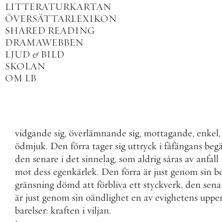
LITTERATURKARTAN
ÖVERSÄTTARLEXIKON
SHARED READING
DRAMAWEBBEN
LJUD
&
BILD
SKOLAN
OM LB
vidgande
sig
,
överlämnande
sig
,
mottagande
,
enkel
,
ödmjuk
.
Den
förra
tager
sig
uttryck
i
fåfängans
beg
den
senare
i
det
sinnelag
,
som
aldrig
såras
av
anfall
mot
dess
egenkärlek
.
Den
förra
är
just
genom
sin
b
gränsning
dömd
att
förbliva
ett
styckverk
,
den
sena
är
just
genom
sin
oändlighet
en
av
evighetens
uppe
barelser
:
kraften
i
viljan
.