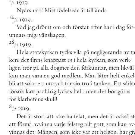
1
/
1919
.
1
Nyårsnatt
!
Mitt
födelseår
är
till
ända
.
22
/
1919
.
1
Vad
jag
drömt
om
och
törstat
efter
har
i
dag
för
unnats
mig
:
vänskapen
.
26
/
1919
.
1
Hela
statskyrkan
tycks
vila
på
negligerande
av
t
ken
:
det
finns
knappast
en
i
hela
kyrkan
,
som
verk
-
ligen
tror
på
alla
dogmer
den
förkunnar
,
men
likväl
kan
man
vara
en
god
medlem
.
Man
låter
helt
enkel
bli
att
söka
ett
uttryck
för
sin
tro
i
tanken
.
Ett
såda
försök
kan
ju
aldrig
lyckas
helt
,
men
det
bör
göras
för
klarhetens
skull
!
8
/
1919
.
2
Det
är
stort
att
icke
ha
felat
,
men
det
är
också
s
att
förmå
avvinna
varje
felsteg
allt
gott
,
som
kan
av
vinnas
det
.
Mången
,
som
icke
var
ett
helgon
,
har
gi