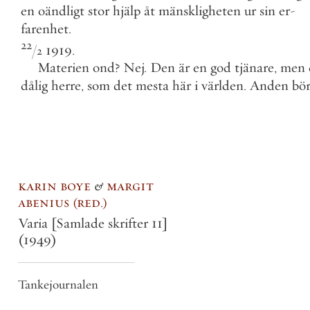
en
oändligt
stor
hjälp
åt
mänskligheten
ur
sin
er
-
farenhet
.
22
/
1919
.
2
Materien
ond
?
Nej
.
Den
är
en
god
tjänare
,
men
dålig
herre
,
som
det
mesta
här
i
världen
.
Anden
bö
karin boye
&
margit
abenius
red.
Varia [Samlade skrifter 11]
(1949)
Tankejournalen