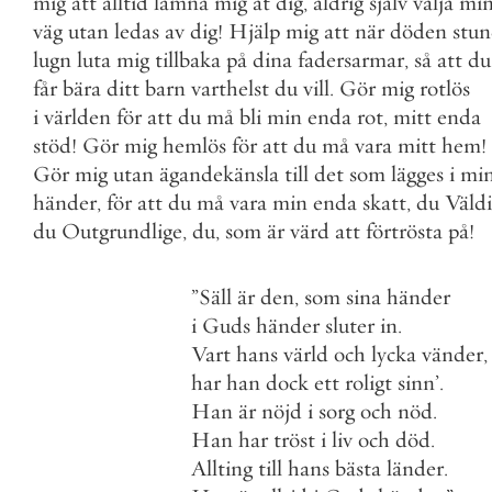
mig
att
alltid
lämna
mig
åt
dig
,
aldrig
själv
välja
mi
väg
utan
ledas
av
dig
!
Hjälp
mig
att
när
döden
stun
lugn
luta
mig
tillbaka
på
dina
fadersarmar
,
så
att
du
får
bära
ditt
barn
varthelst
du
vill
.
Gör
mig
rotlös
i
världen
för
att
du
må
bli
min
enda
rot
,
mitt
enda
stöd
!
Gör
mig
hemlös
för
att
du
må
vara
mitt
hem
!
Gör
mig
utan
ägandekänsla
till
det
som
lägges
i
mi
händer
,
för
att
du
må
vara
min
enda
skatt
,
du
Väld
du
Outgrundlige
,
du
,
som
är
värd
att
förtrösta
på
!
”
Säll
är
den
,
som
sina
händer
i
Guds
händer
sluter
in
.
Vart
hans
värld
och
lycka
vänder
,
har
han
dock
ett
roligt
sinn
’
.
Han
är
nöjd
i
sorg
och
nöd
.
Han
har
tröst
i
liv
och
död
.
Allting
till
hans
bästa
länder
.