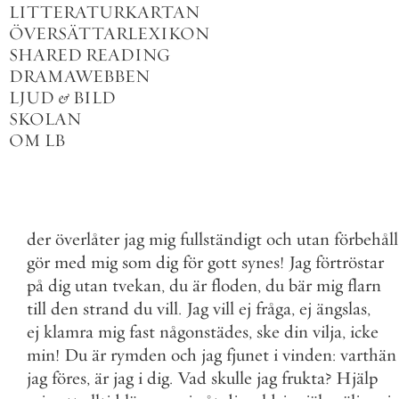
LITTERATURKARTAN
ÖVERSÄTTARLEXIKON
SHARED READING
DRAMAWEBBEN
LJUD
&
BILD
SKOLAN
OM LB
der
överlåter
jag
mig
fullständigt
och
utan
förbehåll
gör
med
mig
som
dig
för
gott
synes
!
Jag
förtröstar
på
dig
utan
tvekan
,
du
är
floden
,
du
bär
mig
flarn
till
den
strand
du
vill
.
Jag
vill
ej
fråga
,
ej
ängslas
,
ej
klamra
mig
fast
någonstädes
,
ske
din
vilja
,
icke
min
!
Du
är
rymden
och
jag
fjunet
i
vinden
:
varthän
jag
föres
,
är
jag
i
dig
.
Vad
skulle
jag
frukta
?
Hjälp