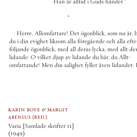
Han
är
alltid
i
Guds
händer
.
”
*
Herre
,
Allomfattare
!
Det
ögonblick
,
som
nu
är
,
du
i
din
evighet
liksom
alla
föregående
och
alla
efte
följande
ögonblick
,
med
all
deras
lycka
,
med
allt
de
lidande
.
O
vilket
djup
av
lidande
du
bär
,
du
Allt
-
omfattande
!
Men
din
salighet
fyller
även
lidandet
.
karin boye
&
margit
abenius
red.
Varia [Samlade skrifter 11]
(1949)