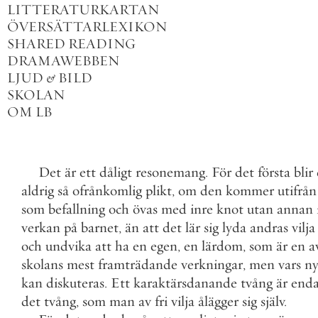
LITTERATURKARTAN
ÖVERSÄTTARLEXIKON
SHARED READING
DRAMAWEBBEN
LJUD
&
BILD
SKOLAN
OM LB
Det
är
ett
dåligt
resonemang
.
För
det
första
blir
aldrig
så
ofrånkomlig
plikt
,
om
den
kommer
utifrån
som
befallning
och
övas
med
inre
knot
utan
annan
verkan
på
barnet
,
än
att
det
lär
sig
lyda
andras
vilja
och
undvika
att
ha
en
egen
,
en
lärdom
,
som
är
en
a
skolans
mest
framträdande
verkningar
,
men
vars
ny
kan
diskuteras
.
Ett
karaktärsdanande
tvång
är
enda
det
tvång
,
som
man
av
fri
vilja
ålägger
sig
själv
.