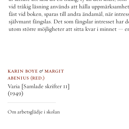
vid
tråkig
läsning
används
att
hålla
uppmärksamhe
fäst
vid
boken
,
sparas
till
andra
ändamål
,
när
intres
självmant
fängslas
.
Det
som
fängslar
intresset
har
d
utom
större
möjligheter
att
sitta
kvar
i
minnet
—
e
karin boye
&
margit
abenius
red.
Varia [Samlade skrifter 11]
(1949)
Om arbetsglädje i skolan