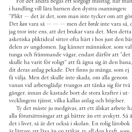
För
det
andra
begås
ett
sorgligt
misstag
,
när
ma
i
handling
vill
lära
barnen
den
dystra
osanningen
:
”
Plikt
—
det
är
det
,
som
man
inte
tycker
om
att
gö
Det
kan
vara
så
—
—
—
men
det
borde
inte
vara
så
,
jag
tror
inte
ens
,
att
det
brukar
vara
det
.
Men
detta
asketiska
pliktideal
sitter
ofta
hårt
i
hos
just
den
bä
delen
av
ungdomen
.
Jag
känner
människor
,
som
val
tunga
och
främmande
vägar
,
endast
därför
att
”
det
skulle
ha
varit
för
roligt
”
att
få
ägna
sig
åt
den
bana
,
dit
deras
anlag
pekade
.
Det
finns
ju
många
,
som
ej
få
välja
.
Men
det
skulle
inte
skada
,
om
alla
genom
vanan
vid
arbetsglädje
tvungos
att
tänka
sig
för
två
gånger
,
innan
de
kastade
bort
de
stora
krafter
i
ut
-
vecklingens
tjänst
,
vilka
kallas
anlag
och
böjelser
.
Ty
det
måste
ju
medgivas
,
att
ett
älskat
arbete
h
alla
förutsättningar
att
gå
bättre
än
ett
avskytt
.
Så
ä
det
i
livet
,
så
är
det
också
i
skolan
.
En
rolig
lärobok
är
lättare
att
läsa
än
en
tråkig
,
ty
all
den
kraft
,
som