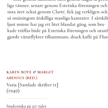
liga
vänner
,
senare
genom
Estetiska
föreningen
och
sista
året
också
genom
Clarté
,
fick
jag
verkligen
ock
så
småningom
åtskilliga
manliga
kamrater
.
I
särskil
ljust
minne
har
jag
ett
litet
blandat
gäng
,
som
bru
-
kade
träffas
både
på
Estetiska
föreningen
och
utanf
gjorde
vårutflykter
tillsammans
,
drack
kaffe
på
Flus
karin boye
&
margit
abenius
red.
Varia [Samlade skrifter 11]
(1949)
Studentska på 20-talet