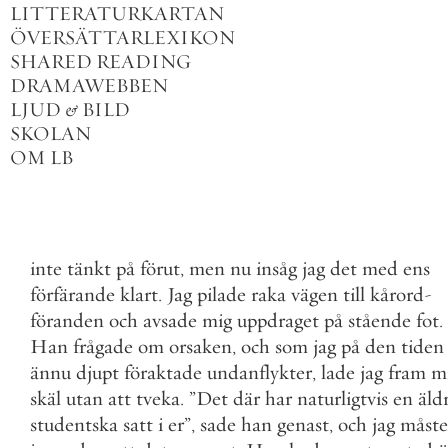
LITTERATURKARTAN
ÖVERSÄTTARLEXIKON
SHARED READING
DRAMAWEBBEN
LJUD
&
BILD
SKOLAN
OM LB
inte
tänkt
på
förut
,
men
nu
insåg
jag
det
med
ens
förfärande
klart
.
Jag
pilade
raka
vägen
till
kårord
-
föranden
och
avsade
mig
uppdraget
på
stående
fot
.
Han
frågade
om
orsaken
,
och
som
jag
på
den
tiden
ännu
djupt
föraktade
undanflykter
,
lade
jag
fram
m
skäl
utan
att
tveka
.
”
Det
där
har
naturligtvis
en
äld
studentska
satt
i
er
”
,
sade
han
genast
,
och
jag
måste