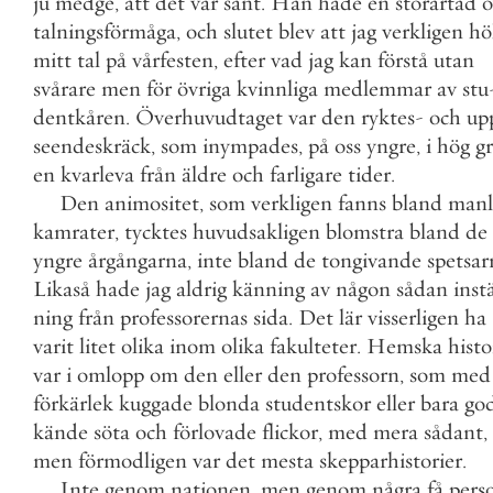
ju
medge
,
att
det
var
sant
.
Han
hade
en
storartad
ö
talningsförmåga
,
och
slutet
blev
att
jag
verkligen
hö
mitt
tal
på
vårfesten
,
efter
vad
jag
kan
förstå
utan
svårare
men
för
övriga
kvinnliga
medlemmar
av
stu
dentkåren
.
Överhuvudtaget
var
den
ryktes
-
och
up
seendeskräck
,
som
inympades
,
på
oss
yngre
,
i
hög
g
en
kvarleva
från
äldre
och
farligare
tider
.
Den
animositet
,
som
verkligen
fanns
bland
manl
kamrater
,
tycktes
huvudsakligen
blomstra
bland
de
yngre
årgångarna
,
inte
bland
de
tongivande
spetsar
Likaså
hade
jag
aldrig
känning
av
någon
sådan
instä
ning
från
professorernas
sida
.
Det
lär
visserligen
ha
varit
litet
olika
inom
olika
fakulteter
.
Hemska
histo
var
i
omlopp
om
den
eller
den
professorn
,
som
med
förkärlek
kuggade
blonda
studentskor
eller
bara
go
kände
söta
och
förlovade
flickor
,
med
mera
sådant
,
men
förmodligen
var
det
mesta
skepparhistorier
.
Inte
genom
nationen
,
men
genom
några
få
pers