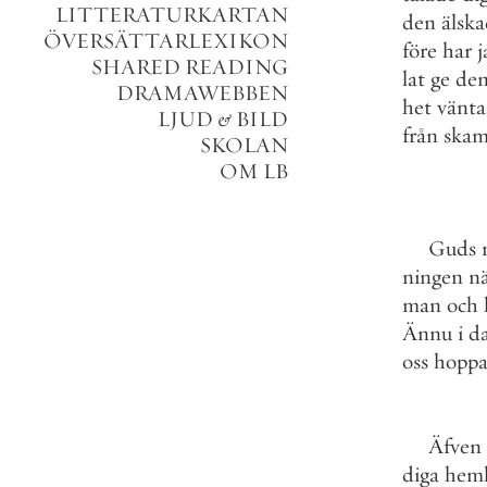
LITTERATURKARTAN
den
älsk
ÖVERSÄTTARLEXIKON
före
har
j
SHARED READING
lat
ge
de
DRAMAWEBBEN
het
vänta
LJUD
&
BILD
från
ska
SKOLAN
OM LB
Guds
ningen
n
man
och
Ännu
i
d
oss
hoppa
Äfven
diga
heml