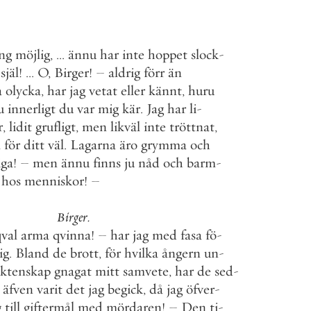
ng
möjlig
,
.
.
.
ännu
har
inte
hoppet
slock
-
själ
!
.
.
.
O
,
Birger
!
–
aldrig
förr
än
a
olycka
,
har
jag
vetat
eller
kännt
,
huru
u
innerligt
du
var
mig
kär
.
Jag
har
li
-
r
,
lidit
grufligt
,
men
likväl
inte
tröttnat
,
a
för
ditt
väl
.
Lagarna
äro
grymma
och
iga
!
–
men
ännu
finns
ju
nåd
och
barm
-
hos
menniskor
!
–
Birger
.
qval
arma
qvinna
!
–
har
jag
med
fasa
fö
-
ig
.
Bland
de
brott
,
för
hvilka
ångern
un
-
äktenskap
gnagat
mitt
samvete
,
har
de
sed
-
äfven
varit
det
jag
begick
,
då
jag
öfver
-
g
till
giftermål
med
mördaren
!
–
Den
ti
-