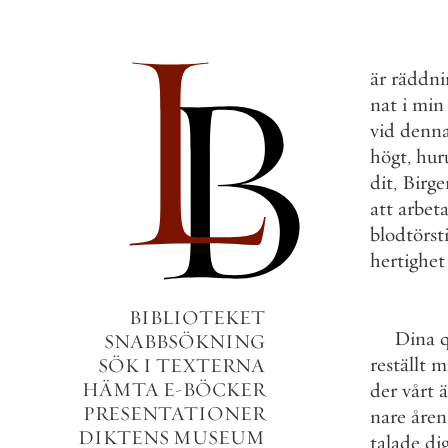
är
räddni
nat
i
min
vid
denn
högt
,
hur
dit
,
Birge
att
arbet
blodtörst
hertighet
BIBLIOTEKET
Dina
SNABBSÖKNING
reställt
m
SÖK I TEXTERNA
HÄMTA E-BÖCKER
der
vårt
PRESENTATIONER
nare
åren
DIKTENS MUSEUM
talade
di