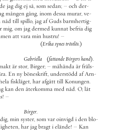
ade
jag
dig
ej
så
,
som
sedan
;
–
och
der
-
ag
mången
gång
,
inom
dessa
murar
,
ve
-
n
nåd
till
spillo
,
jag
af
Guds
barmhertig
-
r
mig
,
om
jag
dermed
kunnat
befria
dig
mmen
att
vara
min
hustru
!
–
(
Erika
synes
tröstlös
.
)
Gabriella
(
fattande
Birgers
hand
)
.
makt
är
stor
,
Birger
;
–
måhända
är
fräls
-
ära
.
En
ny
böneskrift
,
understödd
af
Arn
-
hela
fiskläget
,
har
afgått
till
Konungen
.
ag
kan
den
återkomma
med
nåd
.
O
,
låt
s
!
–
Birger
.
dig
,
min
syster
,
som
var
oinvigd
i
den
blo
-
igheten
,
har
jag
bragt
i
elände
!
–
Kan