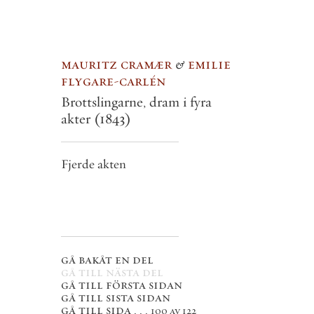
mauritz cramær
&
emilie
flygare-carlén
Brottslingarne, dram i fyra
akter
(1843)
Fjerde akten
gå bakåt en del
gå till nästa del
gå till första sidan
gå till sista sidan
gå till sida . . .
100 av 122