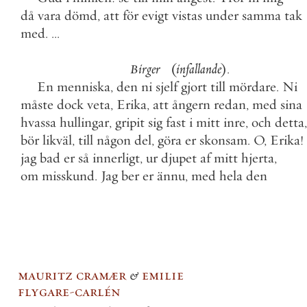
då
vara
dömd
,
att
för
evigt
vistas
under
samma
tak
med
.
.
.
.
Birger
(
infallande
)
.
En
menniska
,
den
ni
sjelf
gjort
till
mördare
.
Ni
måste
dock
veta
,
Erika
,
att
ångern
redan
,
med
sina
hvassa
hullingar
,
gripit
sig
fast
i
mitt
inre
,
och
detta
,
bör
likväl
,
till
någon
del
,
göra
er
skonsam
.
O
,
Erika
!
jag
bad
er
så
innerligt
,
ur
djupet
af
mitt
hjerta
,
om
misskund
.
Jag
ber
er
ännu
,
med
hela
den
mauritz cramær
&
emilie
flygare-carlén