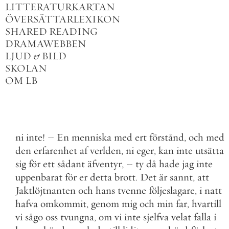
LITTERATURKARTAN
ÖVERSÄTTARLEXIKON
SHARED READING
DRAMAWEBBEN
LJUD
&
BILD
SKOLAN
OM LB
ni
inte
!
–
En
menniska
med
ert
förstånd
,
och
med
den
erfarenhet
af
verlden
,
ni
eger
,
kan
inte
utsätta
sig
för
ett
sådant
äfventyr
,
–
ty
då
hade
jag
inte
uppenbarat
för
er
detta
brott
.
Det
är
sannt
,
att
Jaktlöjtnanten
och
hans
tvenne
följeslagare
,
i
natt
hafva
omkommit
,
genom
mig
och
min
far
,
hvartill
vi
sågo
oss
tvungna
,
om
vi
inte
sjelfva
velat
falla
i