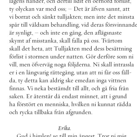
lagens
händer
,
och
dertill
lidit
en
oerhörd
förlust
,
ty
olyckan
var
med
oss
;
–
Det
är
äfven
sannt
,
att
vi
borrat
och
sänkt
tulljakten
;
men
inte
det
minsta
spår
till
våldsam
behandling
,
vid
deras
försvinnand
är
synligt
,
–
och
inte
en
gång
,
den
aflägsnaste
skymt
af
misstanka
,
skall
falla
på
oss
.
Tvärtom
skall
det
heta
,
att
Tulljakten
med
dess
besättning
förlist
i
stormen
under
natten
.
Gör
derföre
som
ni
vill
,
men
öfverväg
noga
följderna
.
Ni
skall
intrassla
er
i
en
långvarig
rättegång
,
utan
att
ni
får
oss
fäll
-
da
,
ty
detta
kan
aldrig
ske
emedan
inga
vittnen
finnas
.
Vi
neka
bestämdt
till
allt
,
och
gå
fria
från
saken
.
Er
återstår
då
endast
minnet
,
att
i
grund
ha
förstört
en
menniska
,
hvilken
ni
kunnat
rädda
och
rycka
tillbaka
från
afgrunden
.
Erika
.
Gud
i
himlen
!
se
till
min
ångest
.
Tror
ni
mig