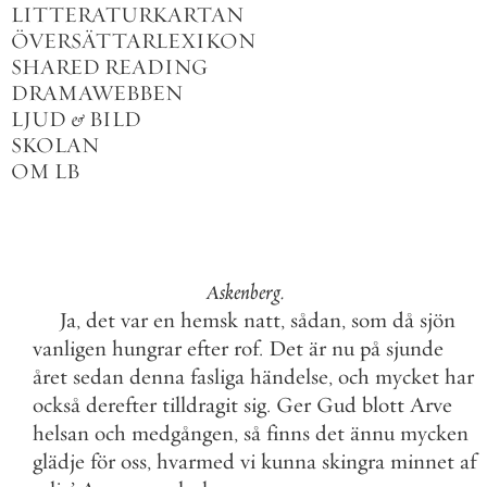
LITTERATURKARTAN
ÖVERSÄTTARLEXIKON
SHARED READING
DRAMAWEBBEN
LJUD
&
BILD
SKOLAN
OM LB
Askenberg
.
Ja
,
det
var
en
hemsk
natt
,
sådan
,
som
då
sjön
vanligen
hungrar
efter
rof
.
Det
är
nu
på
sjunde
året
sedan
denna
fasliga
händelse
,
och
mycket
har
också
derefter
tilldragit
sig
.
Ger
Gud
blott
Arve
helsan
och
medgången
,
så
finns
det
ännu
mycken
glädje
för
oss
,
hvarmed
vi
kunna
skingra
minnet
af