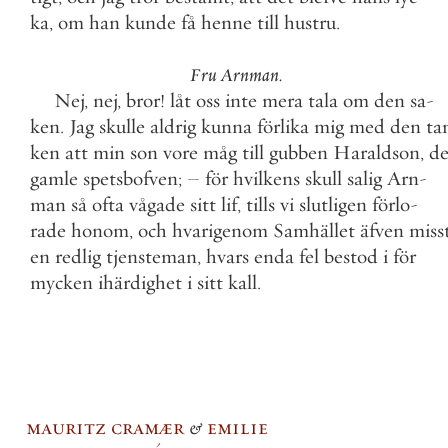
ka
,
om
han
kunde
få
henne
till
hustru
.
Fru
Arnman
.
Nej
,
nej
,
bror
!
låt
oss
inte
mera
tala
om
den
sa
-
ken
.
Jag
skulle
aldrig
kunna
förlika
mig
med
den
ta
ken
att
min
son
vore
måg
till
gubben
Haraldson
,
d
gamle
spetsbofven
;
–
för
hvilkens
skull
salig
Arn
-
man
så
ofta
vågade
sitt
lif
,
tills
vi
slutligen
förlo
-
rade
honom
,
och
hvarigenom
Samhället
äfven
miss
en
redlig
tjensteman
,
hvars
enda
fel
bestod
i
för
mycken
ihärdighet
i
sitt
kall
.
mauritz cramær
&
emilie