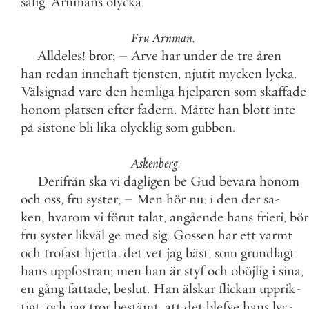
salig
’
Arnmans
olycka
.
Fru
Arnman
.
Alldeles
!
bror
;
–
Arve
har
under
de
tre
åren
han
redan
innehaft
tjensten
,
njutit
mycken
lycka
.
Välsignad
vare
den
hemliga
hjelparen
som
skaffade
honom
platsen
efter
fadern
.
Måtte
han
blott
inte
på
sistone
bli
lika
olycklig
som
gubben
.
Askenberg
.
Derifrån
ska
vi
dagligen
be
Gud
bevara
honom
och
oss
,
fru
syster
;
–
Men
hör
nu
:
i
den
der
sa
-
ken
,
hvarom
vi
förut
talat
,
angående
hans
frieri
,
bör
fru
syster
likväl
ge
med
sig
.
Gossen
har
ett
varmt
och
trofast
hjerta
,
det
vet
jag
bäst
,
som
grundlagt
hans
uppfostran
;
men
han
är
styf
och
oböjlig
i
sina
,
en
gång
fattade
,
beslut
.
Han
älskar
flickan
upprik
-
tigt
,
och
jag
tror
bestämt
,
att
det
blefve
hans
lyc
-