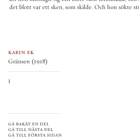
det
blott
var
ett
sken
,
som
skilde
.
Och
hon
sökte
st
karin ek
Gränsen
(1918)
I
gå bakåt en del
gå till nästa del
gå till första sidan