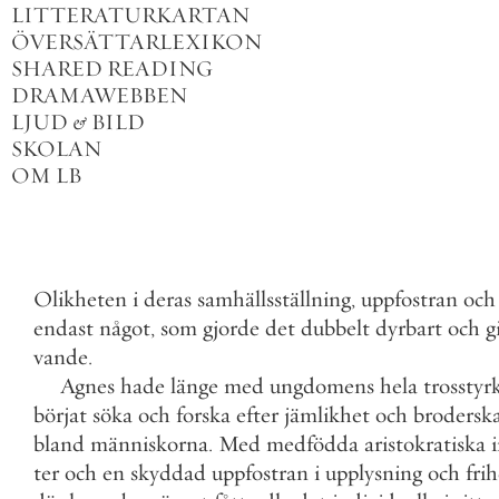
LITTERATURKARTAN
ÖVERSÄTTARLEXIKON
SHARED READING
DRAMAWEBBEN
LJUD
&
BILD
SKOLAN
OM LB
Olikheten
i
deras
samhällsställning
,
uppfostran
och
endast
något
,
som
gjorde
det
dubbelt
dyrbart
och
g
vande
.
Agnes
hade
länge
med
ungdomens
hela
trosstyr
börjat
söka
och
forska
efter
jämlikhet
och
brodersk
bland
människorna
.
Med
medfödda
aristokratiska
ter
och
en
skyddad
uppfostran
i
upplysning
och
frih