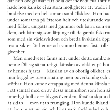
där
hon
obegränsat
fått
odla
det
individuella
i
sitt
v
hade
hon
kanske
ej
så
stora
möjligheter
att
träda
i
bindelse
med
en
helt
annan
samhällsklass
.
Hon
ha
under
somrarna
på
Ytterön
helt
och
uteslutande
va
med
folket
,
umgåtts
med
gummor
och
barn
,
som
e
dem
,
och
känt
sig
som
lärjunge
till
de
gamla
fiskarn
som
med
sin
världsvisdom
och
breda
livskänsla
öpp
nya
utsikter
för
henne
och
vunno
hennes
fasta
till
-
givenhet
.
Men
omedvetet
fanns
mitt
under
detta
samliv
,
s
henne
föll
sig
så
naturligt
,
känslan
av
olikhet
på
bot
av
hennes
hjärta
—
känslan
av
en
obotlig
olikhet
,
e
mur
byggd
av
tusen
småting
men
oöverkomlig
och
störbar
.
Hon
kunde
ertappa
sig
med
denna
känsla
i
ett
samtal
med
en
av
dessa
människor
,
som
hon
s
innerligt
höll
av
—
blygas
över
den
,
försöka
skjuta
d
åt
sidan
—
men
utan
framgång
.
Hon
kunde
ibland
att
hon
misstagit
sig
och
blott
varit
förblindad
,
och