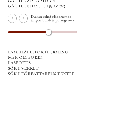
gå till sista sidan
gå till sida . . .
159 av 263
Du kan också bläddra med
tangentbordets piltangenter.
innehållsförteckning
mer om boken
läsfokus
sök i verket
sök i författarens texter