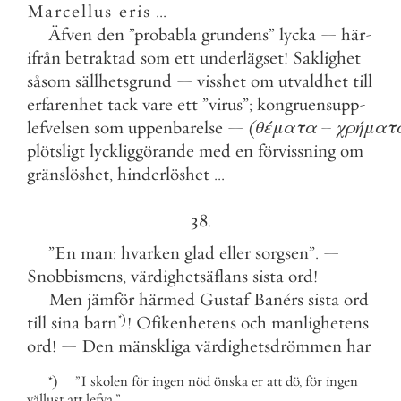
Marcellus
eris
.
.
.
Äfven
den
”
probabla
grundens
”
lycka
—
här
-
ifrån
betraktad
som
ett
underlägset
!
Saklighet
såsom
sällhetsgrund
—
visshet
om
utvaldhet
till
erfarenhet
tack
vare
ett
”
virus
”
;
kongruensupp
-
lefvelsen
som
uppenbarelse
—
(
θέματα
–
χρήματ
plötsligt
lyckliggörande
med
en
förvissning
om
gränslöshet
,
hinderlöshet
.
.
.
38
.
”
En
man
:
hvarken
glad
eller
sorgsen
”
.
—
Snobbismens
,
värdighetsäflans
sista
ord
!
Men
jämför
härmed
Gustaf
Banérs
sista
ord
till
sina
barn
*)
!
Ofikenhetens
och
manlighetens
ord
!
—
Den
mänskliga
värdighetsdrömmen
har
*)
”
I
skolen
för
ingen
nöd
önska
er
att
dö
,
för
ingen
vällust
att
lefva
.
”