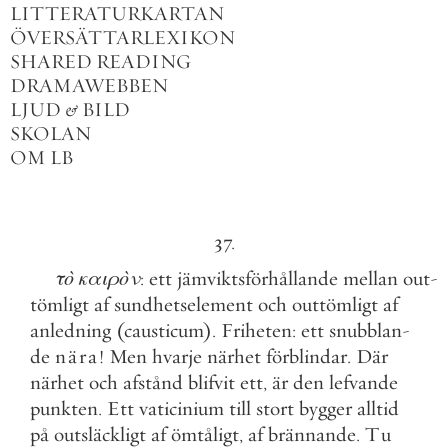
LITTERATURKARTAN
ÖVERSÄTTARLEXIKON
SHARED READING
DRAMAWEBBEN
LJUD
&
BILD
SKOLAN
OM LB
37
.
τὸ
καιρὸν
:
ett
jämviktsförhållande
mellan
out
-
tömligt
af
sundhetselement
och
outtömligt
af
anledning
(
causticum
)
.
Friheten
:
ett
snubblan
-
de
nära
!
Men
hvarje
närhet
förblindar
.
Där
närhet
och
afstånd
blifvit
ett
,
är
den
lefvande
punkten
.
Ett
vaticinium
till
stort
bygger
alltid
på
outsläckligt
af
ömtåligt
,
af
brännande
.
Tu