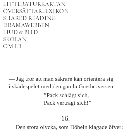
LITTERATURKARTAN
ÖVERSÄTTARLEXIKON
SHARED READING
DRAMAWEBBEN
LJUD
&
BILD
SKOLAN
OM LB
—
Jag
tror
att
man
säkrare
kan
orientera
sig
i
skådespelet
med
den
gamla
Goethe
-
versen
:
”
Pack
schlägt
sich
,
Pack
verträgt
sich
!
”
16
.
Den
stora
olycka
,
som
Döbeln
klagade
öfver
: