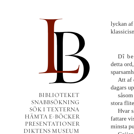
lyckan
af
klassicis
Dî
be
detta
ord
,
sparsamh
Att
af
dagars
up
BIBLIOTEKET
såsom
SNABBSÖKNING
stora
flit
SÖK I TEXTERNA
Hvar
s
HÄMTA E-BÖCKER
fattare
vi
PRESENTATIONER
minsta
p
DIKTENS MUSEUM