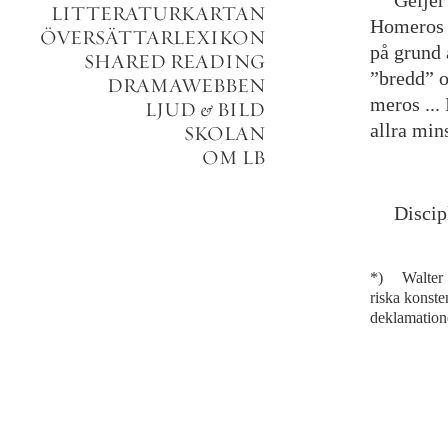
Geijer
LITTERATURKARTAN
Homeros
ÖVERSÄTTARLEXIKON
på
grund
SHARED READING
”
bredd
”
DRAMAWEBBEN
meros
.
.
.
LJUD
&
BILD
allra
min
SKOLAN
OM LB
Discip
*)
Walter
riska
konste
deklamation