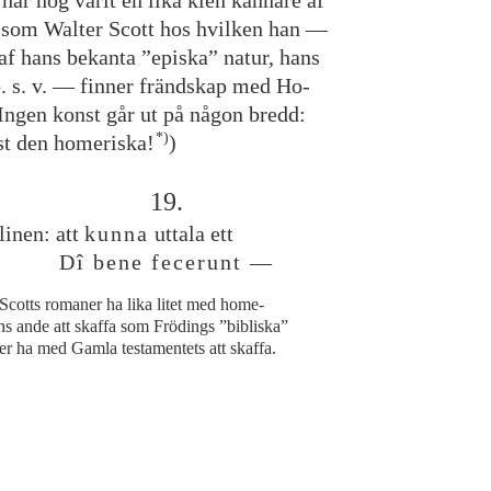
har
nog
varit
en
lika
klen
kännare
af
som
Walter
Scott
hos
hvilken
han
—
af
hans
bekanta
”
episka
”
natur
,
hans
o
.
s
.
v
.
—
finner
frändskap
med
Ho
-
Ingen
konst
går
ut
på
någon
bredd
:
*)
st
den
homeriska
!
)
19
.
linen
:
att
kunna
uttala
ett
Dî
bene
fecerunt
—
Scotts
romaner
ha
lika
litet
med
home
-
ns
ande
att
skaffa
som
Frödings
”
bibliska
”
er
ha
med
Gamla
testamentets
att
skaffa
.