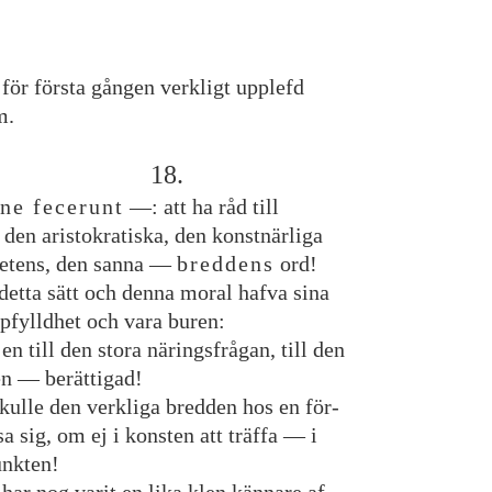
för
första
gången
verkligt
upplefd
m
.
18
.
ne
fecerunt
—
:
att
ha
råd
till
den
aristokratiska
,
den
konstnärliga
etens
,
den
sanna
—
breddens
ord
!
detta
sätt
och
denna
moral
hafva
sina
pfylldhet
och
vara
buren
:
en
till
den
stora
näringsfrågan
,
till
den
en
—
berättigad
!
kulle
den
verkliga
bredden
hos
en
för
-
sa
sig
,
om
ej
i
konsten
att
träffa
—
i
unkten
!