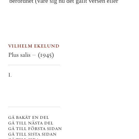
berördhet
(
vare
sig
nu
det
gällt
versen
eller
vilhelm ekelund
Plus salis –
(1945)
I.
gå bakåt en del
gå till nästa del
gå till första sidan
gå till sista sidan