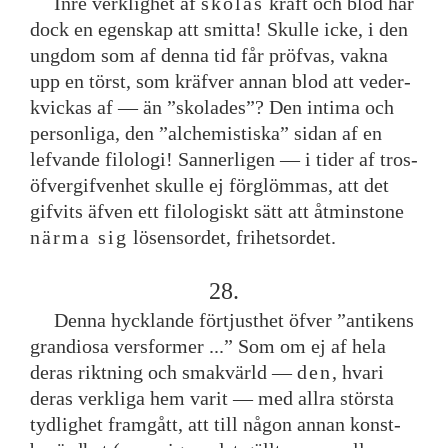
Inre
verklighet
af
skolas
kraft
och
blod
har
dock
en
egenskap
att
smitta
!
Skulle
icke
,
i
den
ungdom
som
af
denna
tid
får
pröfvas
,
vakna
upp
en
törst
,
som
kräfver
annan
blod
att
veder
-
kvickas
af
—
än
”
skolades
”
?
Den
intima
och
personliga
,
den
”
alchemistiska
”
sidan
af
en
lefvande
filologi
!
Sannerligen
—
i
tider
af
tros
-
öfvergifvenhet
skulle
ej
förglömmas
,
att
det
gifvits
äfven
ett
filologiskt
sätt
att
åtminstone
närma
sig
lösensordet
,
frihetsordet
.
28
.
Denna
hycklande
förtjusthet
öfver
”
antikens
grandiosa
versformer
.
.
.
”
Som
om
ej
af
hela
deras
riktning
och
smakvärld
—
den
,
hvari
deras
verkliga
hem
varit
—
med
allra
största
tydlighet
framgått
,
att
till
någon
annan
konst
-