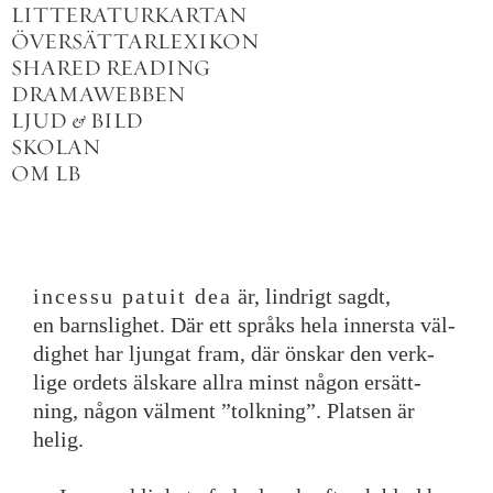
LITTERATURKARTAN
ÖVERSÄTTARLEXIKON
SHARED READING
DRAMAWEBBEN
LJUD
&
BILD
SKOLAN
OM LB
incessu
patuit
dea
är
,
lindrigt
sagdt
,
en
barnslighet
.
Där
ett
språks
hela
innersta
väl
-
dighet
har
ljungat
fram
,
där
önskar
den
verk
-
lige
ordets
älskare
allra
minst
någon
ersätt
-
ning
,
någon
välment
”
tolkning
”
.
Platsen
är
helig
.