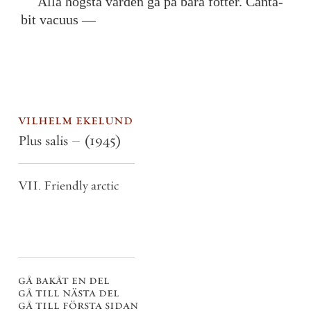
Alla
högsta
värden
gå
på
bara
fötter
.
Canta
-
bit
vacuus
—
vilhelm ekelund
Plus salis –
(1945)
VII. Friendly arctic
gå bakåt en del
gå till nästa del
gå till första sidan