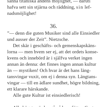
sanna
titaniska
andens
möjlighet
,
—
däruti
hafva
sett
sin
stjärna
och
räddning
,
sin
lef
-
nadsmöjlighet
!
36
.
”
—
denn
die
guten
Musiker
sind
alle
Einsiedler
und
ausser
der
Zeit
”
.
Nietzsche
.
Det
skär
i
geschäfts
-
och
gemenskapskäns
-
lorna
—
men
hvem
ser
ej
,
att
det
ordets
konse
-
kvens
och
innebörd
är
i
själfva
verket
ingen
annan
än
denna
:
det
finnes
ingen
annan
kultur
än
—
mystiken
!
Och
hvar
är
det
hans
läng
-
tansvingar
vuxit
,
om
ej
i
denna
syn
.
Längtans
-
vingar
—
till
en
ädlare
sundhet
,
högre
bildning
,
ett
klarare
härskande
.
Alle
gute
Kultur
ist
einsiedlerisch
!