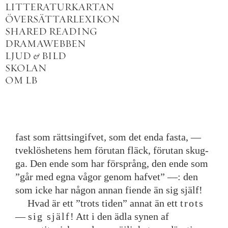
LITTERATURKARTAN
ÖVERSÄTTARLEXIKON
SHARED READING
DRAMAWEBBEN
LJUD
&
BILD
SKOLAN
OM LB
fast
som
rättsingifvet
,
som
det
enda
fasta
,
—
tveklöshetens
hem
förutan
fläck
,
förutan
skug
-
ga
.
Den
ende
som
har
försprång
,
den
ende
som
”
går
med
egna
vågor
genom
hafvet
”
—
:
den
som
icke
har
någon
annan
fiende
än
sig
själf
!
Hvad
är
ett
”
trots
tiden
”
annat
än
ett
trots
—
sig
själf
!
Att
i
den
ädla
synen
af