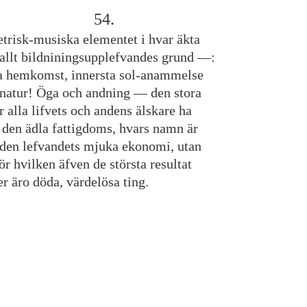
54
.
trisk
-
musiska
elementet
i
hvar
äkta
allt
bildniningsupplefvandes
grund
—
:
a
hemkomst
,
innersta
sol
-
anammelse
natur
!
Öga
och
andning
—
den
stora
r
alla
lifvets
och
andens
älskare
ha
den
ädla
fattigdoms
,
hvars
namn
är
den
lefvandets
mjuka
ekonomi
,
utan
ör
hvilken
äfven
de
största
resultat
er
äro
döda
,
värdelösa
ting
.