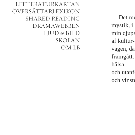
LITTERATURKARTAN
ÖVERSÄTTARLEXIKON
Det
me
SHARED READING
mystik
,
i
DRAMAWEBBEN
LJUD
&
BILD
min
djup
SKOLAN
af
kultur
-
OM LB
vägen
,
dä
framgått
:
hälsa
,
—
och
utanf
och
vinst