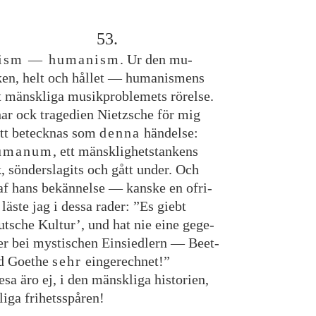
53
.
cism
—
humanism
.
Ur
den
mu
-
ken
,
helt
och
hållet
—
humanismens
t
mänskliga
musikproblemets
rörelse
.
har
ock
tragedien
Nietzsche
för
mig
tt
betecknas
som
denna
händelse
:
umanum
,
ett
mänsklighetstankens
k
,
sönderslagits
och
gått
under
.
Och
af
hans
bekännelse
—
kanske
en
ofri
-
läste
jag
i
dessa
rader
:
”
Es
giebt
utsche
Kultur
’
,
und
hat
nie
eine
gege
-
er
bei
mystischen
Einsiedlern
—
Beet
-
d
Goethe
sehr
eingerechnet
!
”
esa
äro
ej
,
i
den
mänskliga
historien
,
liga
frihetsspåren
!