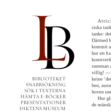
Atti
siska
tan
tanke
:
de
Därmed
kommit
a
hur
ett
h
konstver
summan
villig
!
—
BIBLIOTEKET
keine
’
de
SNABBSÖKNING
ben
,
auss
SÖK I TEXTERNA
hoven
un
HÄMTA E-BÖCKER
Hur
gl
PRESENTATIONER
de
mänsk
DIKTENS MUSEUM