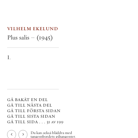
vilhelm ekelund
Plus salis –
(1945)
I.
gå bakåt en del
gå till nästa del
gå till första sidan
gå till sista sidan
gå till sida . . .
31 av 199
Du kan också bläddra med
tangentbordets piltangenter.