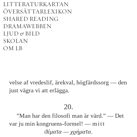
LITTERATURKARTAN
ÖVERSÄTTARLEXIKON
SHARED READING
DRAMAWEBBEN
LJUD
&
BILD
SKOLAN
OM LB
velse
af
vredeslif
,
ärekval
,
högfärdssorg
—
den
just
vägra
vi
att
erlägga
.
20
.
”
Man
har
den
filosofi
man
är
värd
.
”
—
Det
var
ju
min
kongruens
-
formel
!
—
mitt
ϑέματα
—
χϱήματα
.