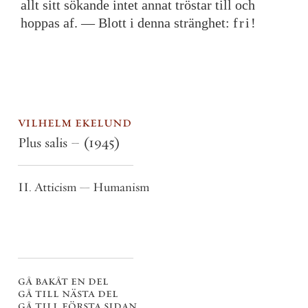
allt
sitt
sökande
intet
annat
tröstar
till
och
hoppas
af
.
—
Blott
i
denna
stränghet
:
fri
!
vilhelm ekelund
Plus salis –
(1945)
II. Atticism — Humanism
gå bakåt en del
gå till nästa del
gå till första sidan