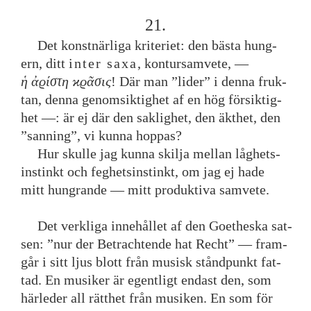
21
.
Det
konstnärliga
kriteriet
:
den
bästa
hung
-
ern
,
ditt
inter
saxa
,
kontursamvete
,
—
ἡ
ἀϱίστη
ϰϱᾶσις
!
Där
man
”
lider
”
i
denna
fruk
-
tan
,
denna
genomsiktighet
af
en
hög
försiktig
-
het
—
:
är
ej
där
den
saklighet
,
den
äkthet
,
den
”
sanning
”
,
vi
kunna
hoppas
?
Hur
skulle
jag
kunna
skilja
mellan
låghets
-
instinkt
och
feghetsinstinkt
,
om
jag
ej
hade
mitt
hungrande
—
mitt
produktiva
samvete
.
Det
verkliga
innehållet
af
den
Goetheska
sat
-
sen
:
”
nur
der
Betrachtende
hat
Recht
”
—
fram
-
går
i
sitt
ljus
blott
från
musisk
ståndpunkt
fat
-
tad
.
En
musiker
är
egentligt
endast
den
,
som
härleder
all
rätthet
från
musiken
.
En
som
för