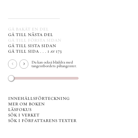
gå bakåt en del
gå till nästa del
gå till första sidan
gå till sista sidan
gå till sida . . .
1 av 173
Du kan också bläddra med
tangentbordets piltangenter.
innehållsförteckning
mer om boken
läsfokus
sök i verket
sök i författarens texter