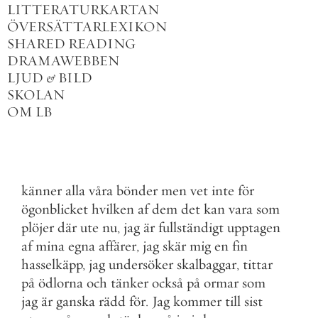
LITTERATURKARTAN
ÖVERSÄTTARLEXIKON
SHARED READING
DRAMAWEBBEN
LJUD
&
BILD
SKOLAN
OM LB
känner
alla
våra
bönder
men
vet
inte
för
ögonblicket
hvilken
af
dem
det
kan
vara
som
plöjer
där
ute
nu
,
jag
är
fullständigt
upptagen
af
mina
egna
affärer
,
jag
skär
mig
en
fin
hasselkäpp
,
jag
undersöker
skalbaggar
,
tittar
på
ödlorna
och
tänker
också
på
ormar
som
jag
är
ganska
rädd
för
.
Jag
kommer
till
sist