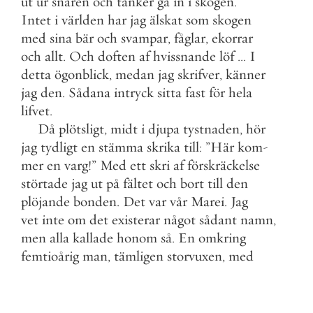
ut
ur
snåren
och
tänker
gå
in
i
skogen
.
Intet
i
världen
har
jag
älskat
som
skogen
med
sina
bär
och
svampar
,
fåglar
,
ekorrar
och
allt
.
Och
doften
af
hvissnande
löf
.
.
.
I
detta
ögonblick
,
medan
jag
skrifver
,
känner
jag
den
.
Sådana
intryck
sitta
fast
för
hela
lifvet
.
Då
plötsligt
,
midt
i
djupa
tystnaden
,
hör
jag
tydligt
en
stämma
skrika
till
:
”
Här
kom
-
mer
en
varg
!
”
Med
ett
skri
af
förskräckelse
störtade
jag
ut
på
fältet
och
bort
till
den
plöjande
bonden
.
Det
var
vår
Marei
.
Jag
vet
inte
om
det
existerar
något
sådant
namn
,
men
alla
kallade
honom
så
.
En
omkring
femtioårig
man
,
tämligen
storvuxen
,
med