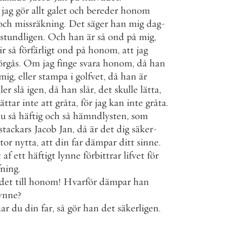
jag
gör
allt
galet
och
bereder
honom
och
missräkning
.
Det
säger
han
mig
dag
-
stundligen
.
Och
han
är
så
ond
på
mig
,
ir
så
förfärligt
ond
på
honom
,
att
jag
örgås
.
Om
jag
finge
svara
honom
,
då
han
mig
,
eller
stampa
i
golfvet
,
då
han
är
ller
slå
igen
,
då
han
slår
,
det
skulle
lätta
,
lättar
inte
att
gråta
,
för
jag
kan
inte
gråta
.
du
så
häftig
och
så
hämndlysten
,
som
stackars
Jacob
Jan
,
då
är
det
dig
säker
-
stor
nytta
,
att
din
far
dämpar
ditt
sinne
.
t
af
ett
häftigt
lynne
förbittrar
lifvet
för
ning
.
det
till
honom
!
Hvarför
dämpar
han
ynne
?
ar
du
din
far
,
så
gör
han
det
säkerligen
.