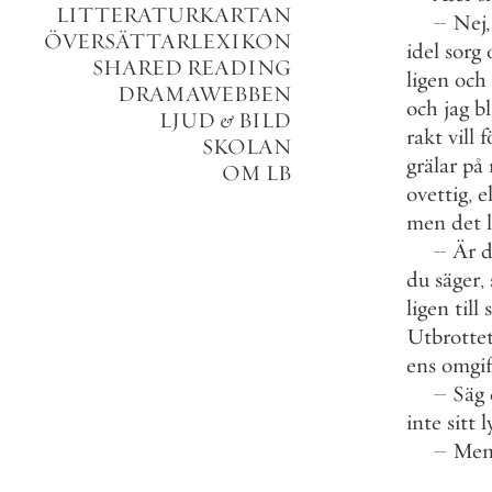
LITTERATURKARTAN
–
Nej
,
ÖVERSÄTTARLEXIKON
idel
sorg
SHARED READING
ligen
och
DRAMAWEBBEN
och
jag
bl
LJUD
&
BILD
rakt
vill
f
SKOLAN
grälar
på
OM LB
ovettig
,
e
men
det
–
Är
du
säger
,
ligen
till
Utbrotte
ens
omgif
–
Säg
inte
sitt
l
–
Men