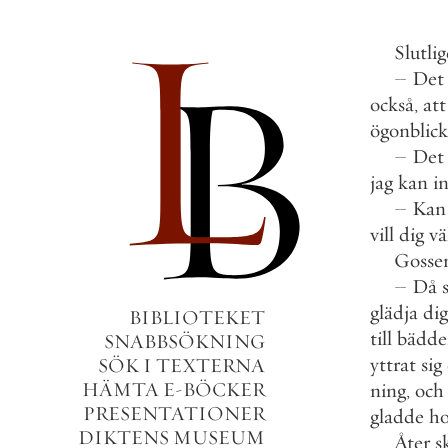
Slutli
–
Det
också
,
att
ögonblick
–
Det
jag
kan
i
–
Kan
vill
dig
vä
Gosse
–
Då
glädja
dig
BIBLIOTEKET
till
bädde
SNABBSÖKNING
yttrat
sig
SÖK I TEXTERNA
HÄMTA E-BÖCKER
ning
,
och
PRESENTATIONER
gladde
h
DIKTENS MUSEUM
Åter
s