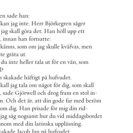
gen
sade
han
:
kan
jag
inte
.
Herr
Björkegren
säger
jag
skall
göra
det
.
Han
höll
upp
ett
,
innan
han
fortsatte
:
känns
,
som
om
jag
skulle
kväfvas
,
men
nte
gråta
ut
.
du
inte
heller
tala
ut
för
en
vän
,
som
l
?
n
skakade
häftigt
på
hufvudet
.
skall
jag
tala
om
något
för
dig
,
som
skall
,
sade
Gjörwell
och
drog
fram
en
stol
in
-
n
.
Och
det
är
,
att
din
gode
far
med
beröm
om
dig
.
Han
prisade
för
mig
din
rid
-
jag
såg
nogsamt
hur
du
vid
middagsbordet
onom
med
din
latinska
uppläsning
.
kakade
Jacob
Jan
på
hufvudet
.