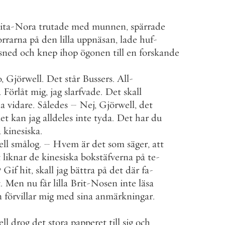
ita
-
Nora
trutade
med
munnen
,
spärrade
orrarna
på
den
lilla
uppnäsan
,
lade
huf
-
sned
och
knep
ihop
ögonen
till
en
forskande
o
,
Gjörwell
.
Det
står
Bussers
.
All
-
.
Förlåt
mig
,
jag
slarfvade
.
Det
skall
a
vidare
.
Således
–
Nej
,
Gjörwell
,
det
et
kan
jag
alldeles
inte
tyda
.
Det
har
du
å
kinesiska
.
ll
smålog
.
–
Hvem
är
det
som
säger
,
att
t
liknar
de
kinesiska
bokstäfverna
på
te
-
?
Gif
hit
,
skall
jag
bättra
på
det
där
fa
-
t
.
Men
nu
får
lilla
Brit
-
Nosen
inte
läsa
n
förvillar
mig
med
sina
anmärkningar
.
ll
drog
det
stora
papperet
till
sig
och