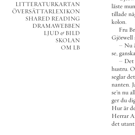
LITTERATURKARTAN
läste
mum
ÖVERSÄTTARLEXIKON
tillade
nå
SHARED READING
kolon
.
DRAMAWEBBEN
Fru
Br
LJUD
&
BILD
Gjörwell
SKOLAN
–
Nu
OM LB
se
,
gansk
–
Det
hustru
.
O
seglar
det
nanten
.
J
se
’
n
nu
al
ger
du
di
Hur
är
d
Herrar
A
det
utanti