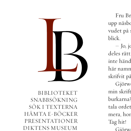
Fru
Br
upp
näsb
vudet
på
blick
.
–
Jo
,
j
deles
rätt
inte
händ
här
namn
skrifvit
p
Gjörwe
min
skrif
BIBLIOTEKET
burkarna
SNABBSÖKNING
tala
orde
SÖK I TEXTERNA
HÄMTA E-BÖCKER
mera
,
ho
PRESENTATIONER
Tag
hit
!
DIKTENS MUSEUM
Gjörwe