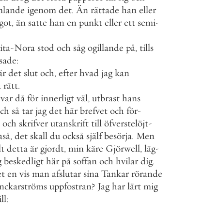
lande
igenom
det
.
Än
rättade
han
eller
got
,
än
satte
han
en
punkt
eller
ett
semi
-
ita
-
Nora
stod
och
såg
ogillande
på
,
tills
sade
:
är
det
slut
och
,
efter
hvad
jag
kan
a
rätt
.
var
då
för
innerligt
väl
,
utbrast
hans
ch
så
tar
jag
det
här
brefvet
och
för
-
och
skrifver
utanskrift
till
öfverstelöjt
-
aså
,
det
skall
du
också
själf
besörja
.
Men
lt
detta
är
gjordt
,
min
käre
Gjörwell
,
läg
-
g
beskedligt
här
på
soffan
och
hvilar
dig
.
et
en
vis
man
afslutar
sina
Tankar
rörande
nckarströms
uppfostran
?
Jag
har
lärt
mig
ll
: