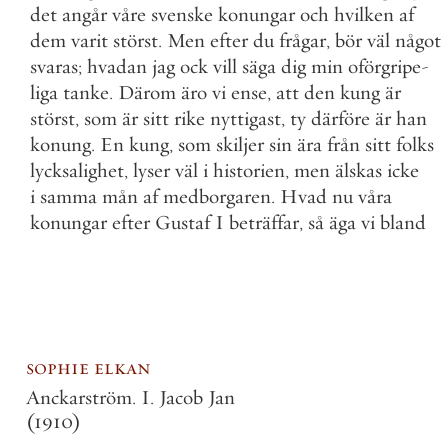
det
angår
våre
svenske
konungar
och
hvilken
af
dem
varit
störst
.
Men
efter
du
frågar
,
bör
väl
något
svaras
;
hvadan
jag
ock
vill
säga
dig
min
oförgripe
-
liga
tanke
.
Därom
äro
vi
ense
,
att
den
kung
är
störst
,
som
är
sitt
rike
nyttigast
,
ty
därföre
är
han
konung
.
En
kung
,
som
skiljer
sin
ära
från
sitt
folks
lycksalighet
,
lyser
väl
i
historien
,
men
älskas
icke
i
samma
mån
af
medborgaren
.
Hvad
nu
våra
konungar
efter
Gustaf
I
beträffar
,
så
äga
vi
bland
sophie elkan
Anckarström. I. Jacob Jan
(1910)