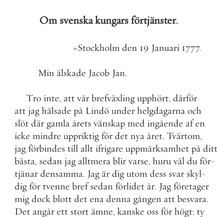
Om
svenska
kungars
förtjänster
.
»
Stockholm
den
19
Januari
1777
.
Min
älskade
Jacob
Jan
.
Tro
inte
,
att
vår
brefväxling
upphört
,
därför
att
jag
hälsade
på
Lindö
under
helgdagarna
och
slöt
där
gamla
årets
vänskap
med
ingående
af
en
icke
mindre
uppriktig
för
det
nya
året
.
Tvärtom
,
jag
förbindes
till
allt
ifrigare
uppmärksamhet
på
dit
bästa
,
sedan
jag
alltmera
blir
varse
,
huru
väl
du
för
-
tjänar
densamma
.
Jag
är
dig
utom
dess
svar
skyl
-
dig
för
tvenne
bref
sedan
förlidet
år
.
Jag
företager
mig
dock
blott
det
ena
denna
gången
att
besvara
.
Det
angår
ett
stort
ämne
,
kanske
oss
för
högt
:
ty