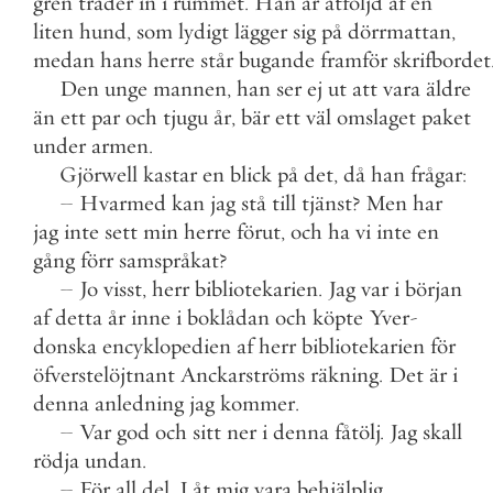
gren
träder
in
i
rummet
.
Han
är
åtföljd
af
en
liten
hund
,
som
lydigt
lägger
sig
på
dörrmattan
,
medan
hans
herre
står
bugande
framför
skrifbordet
Den
unge
mannen
,
han
ser
ej
ut
att
vara
äldre
än
ett
par
och
tjugu
år
,
bär
ett
väl
omslaget
paket
under
armen
.
Gjörwell
kastar
en
blick
på
det
,
då
han
frågar
:
–
Hvarmed
kan
jag
stå
till
tjänst
?
Men
har
jag
inte
sett
min
herre
förut
,
och
ha
vi
inte
en
gång
förr
samspråkat
?
–
Jo
visst
,
herr
bibliotekarien
.
Jag
var
i
början
af
detta
år
inne
i
boklådan
och
köpte
Yver
-
donska
encyklopedien
af
herr
bibliotekarien
för
öfverstelöjtnant
Anckarströms
räkning
.
Det
är
i
denna
anledning
jag
kommer
.
–
Var
god
och
sitt
ner
i
denna
fåtölj
.
Jag
skall
rödja
undan
.
–
För
all
del
.
Låt
mig
vara
behjälplig
.