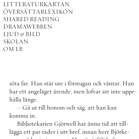
LITTERATURKARTAN
ÖVERSÄTTARLEXIKON
SHARED READING
DRAMAWEBBEN
LJUD
&
BILD
SKOLAN
OM LB
söta
far
.
Han
står
ute
i
förstugan
och
väntar
.
Han
har
ett
angeläget
ärende
,
men
lofvar
att
inte
uppe
-
hålla
länge
.
–
Gå
ut
till
honom
och
säg
,
att
han
kan
komma
in
.
Bibliotekarien
Gjörwell
har
ännu
tid
att
till
-
lägga
ett
par
rader
i
sitt
bref
,
innan
herr
Björke
-