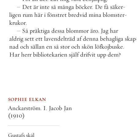
–
Det
är
inte
så
många
böcker
.
De
få
säker
-
ligen
rum
här
i
fönstret
bredvid
mina
blomster
-
krukor
.
–
Så
präktiga
dessa
blommor
äro
.
Jag
har
aldrig
sett
ett
lavendelträd
af
denna
behagliga
skap
nad
och
sällan
en
så
stor
och
skön
löfkojbuske
.
Har
herr
bibliotekarien
själf
drifvit
upp
dem
?
sophie elkan
Anckarström. I. Jacob Jan
(1910)
Gustafs skål