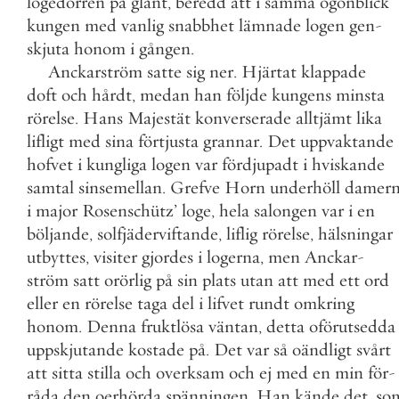
logedörren
på
glänt
,
beredd
att
i
samma
ögonblick
kungen
med
vanlig
snabbhet
lämnade
logen
gen
-
skjuta
honom
i
gången
.
Anckarström
satte
sig
ner
.
Hjärtat
klappade
doft
och
hårdt
,
medan
han
följde
kungens
minsta
rörelse
.
Hans
Majestät
konverserade
alltjämt
lika
lifligt
med
sina
förtjusta
grannar
.
Det
uppvaktande
hofvet
i
kungliga
logen
var
fördjupadt
i
hviskande
samtal
sinsemellan
.
Grefve
Horn
underhöll
damer
i
major
Rosenschütz
’
loge
,
hela
salongen
var
i
en
böljande
,
solfjäderviftande
,
liflig
rörelse
,
hälsningar
utbyttes
,
visiter
gjordes
i
logerna
,
men
Anckar
-
ström
satt
orörlig
på
sin
plats
utan
att
med
ett
ord
eller
en
rörelse
taga
del
i
lifvet
rundt
omkring
honom
.
Denna
fruktlösa
väntan
,
detta
oförutsedda
uppskjutande
kostade
på
.
Det
var
så
oändligt
svårt
att
sitta
stilla
och
overksam
och
ej
med
en
min
för
-
råda
den
oerhörda
spänningen
.
Han
kände
det
,
so