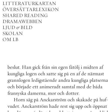
LITTERATURKARTAN
ÖVERSÄTTARLEXIKON
SHARED READING
DRAMAWEBBEN
LJUD
&
BILD
SKOLAN
OM LB
beslut
.
Han
gick
från
sin
egen
fåtölj
i
midten
af
kungliga
logen
och
satte
sig
på
en
af
de
närmast
grannlogen
ledigstående
andra
kungliga
platserna
och
började
ett
animeradt
samtal
med
de
båda
fransyska
damerna
,
mor
och
dotter
.
Horn
såg
på
Anckarström
och
skakade
på
huf
-
vudet
.
Anckarström
hade
rest
sig
upp
och
öppnat