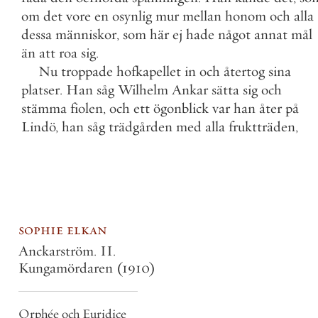
om
det
vore
en
osynlig
mur
mellan
honom
och
alla
dessa
människor
,
som
här
ej
hade
något
annat
mål
än
att
roa
sig
.
Nu
troppade
hofkapellet
in
och
återtog
sina
platser
.
Han
såg
Wilhelm
Ankar
sätta
sig
och
stämma
fiolen
,
och
ett
ögonblick
var
han
åter
på
Lindö
,
han
såg
trädgården
med
alla
fruktträden
,
sophie elkan
Anckarström. II.
Kungamördaren
(1910)
Orphée och Euridice