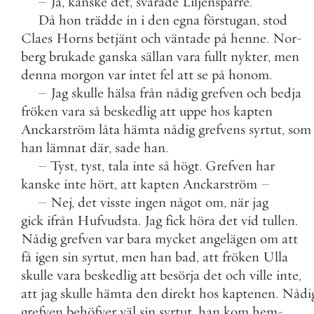
–
Ja
,
kanske
det
,
svarade
Liljensparre
.
Då
hon
trädde
in
i
den
egna
förstugan
,
stod
Claes
Horns
betjänt
och
väntade
på
henne
.
Nor
-
berg
brukade
ganska
sällan
vara
fullt
nykter
,
men
denna
morgon
var
intet
fel
att
se
på
honom
.
–
Jag
skulle
hälsa
från
nådig
grefven
och
bedja
fröken
vara
så
beskedlig
att
uppe
hos
kapten
Anckarström
låta
hämta
nådig
grefvens
syrtut
,
som
han
lämnat
där
,
sade
han
.
–
Tyst
,
tyst
,
tala
inte
så
högt
.
Grefven
har
kanske
inte
hört
,
att
kapten
Anckarström
–
–
Nej
,
det
visste
ingen
något
om
,
när
jag
gick
ifrån
Hufvudsta
.
Jag
fick
höra
det
vid
tullen
.
Nådig
grefven
var
bara
mycket
angelägen
om
att
få
igen
sin
syrtut
,
men
han
bad
,
att
fröken
Ulla
skulle
vara
beskedlig
att
besörja
det
och
ville
inte
,
att
jag
skulle
hämta
den
direkt
hos
kaptenen
.
Nådi
grefven
behöfver
väl
sin
syrtut
,
han
kom
hem
-