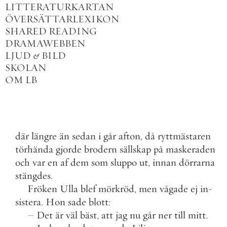
LITTERATURKARTAN
ÖVERSÄTTARLEXIKON
SHARED READING
DRAMAWEBBEN
LJUD
&
BILD
SKOLAN
OM LB
där
längre
än
sedan
i
går
afton
,
då
ryttmästaren
törhända
gjorde
brodern
sällskap
på
maskeraden
och
var
en
af
dem
som
sluppo
ut
,
innan
dörrarna
stängdes
.
Fröken
Ulla
blef
mörkröd
,
men
vågade
ej
in
-
sistera
.
Hon
sade
blott
:
–
Det
är
väl
bäst
,
att
jag
nu
går
ner
till
mitt
.