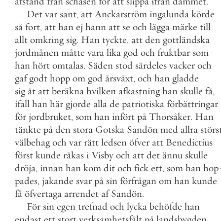
afstånd
från
schäsen
för
att
slippa
ifrån
dammet
.
Det
var
sant
,
att
Anckarström
ingalunda
körde
så
fort
,
att
han
ej
hann
att
se
och
lägga
märke
till
allt
omkring
sig
.
Han
tyckte
,
att
den
gottländska
jordmånen
måtte
vara
lika
god
och
fruktbar
som
han
hört
omtalas
.
Säden
stod
särdeles
vacker
och
gaf
godt
hopp
om
god
årsväxt
,
och
han
gladde
sig
åt
att
beräkna
hvilken
afkastning
han
skulle
få
,
ifall
han
här
gjorde
alla
de
patriotiska
förbättringar
för
jordbruket
,
som
han
infört
på
Thorsåker
.
Han
tänkte
på
den
stora
Gotska
Sandön
med
allra
störs
välbehag
och
var
rätt
ledsen
öfver
att
Benedictius
först
kunde
råkas
i
Visby
och
att
det
ännu
skulle
dröja
,
innan
han
kom
dit
och
fick
ett
,
som
han
hop
pades
,
jakande
svar
på
sin
förfrågan
om
han
kunde
få
öfvertaga
arrendet
af
Sandön
.
För
sin
egen
trefnad
och
lycka
behöfde
han
endast
ett
stort
verksamhetsfält
på
landsbygden