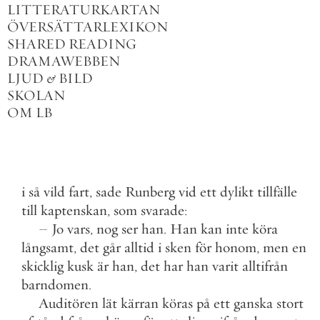
LITTERATURKARTAN
ÖVERSÄTTARLEXIKON
SHARED READING
DRAMAWEBBEN
LJUD
&
BILD
SKOLAN
OM LB
i
så
vild
fart
,
sade
Runberg
vid
ett
dylikt
tillfälle
till
kaptenskan
,
som
svarade
:
–
Jo
vars
,
nog
ser
han
.
Han
kan
inte
köra
långsamt
,
det
går
alltid
i
sken
för
honom
,
men
en
skicklig
kusk
är
han
,
det
har
han
varit
alltifrån
barndomen
.
Auditören
lät
kärran
köras
på
ett
ganska
stort