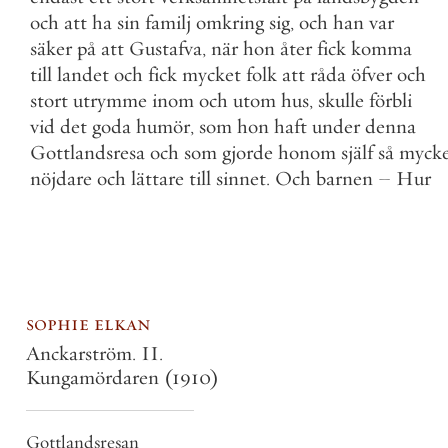
och
att
ha
sin
familj
omkring
sig
,
och
han
var
säker
på
att
Gustafva
,
när
hon
åter
fick
komma
till
landet
och
fick
mycket
folk
att
råda
öfver
och
stort
utrymme
inom
och
utom
hus
,
skulle
förbli
vid
det
goda
humör
,
som
hon
haft
under
denna
Gottlandsresa
och
som
gjorde
honom
själf
så
myck
nöjdare
och
lättare
till
sinnet
.
Och
barnen
–
Hur
sophie elkan
Anckarström. II.
Kungamördaren
(1910)
Gottlandsresan