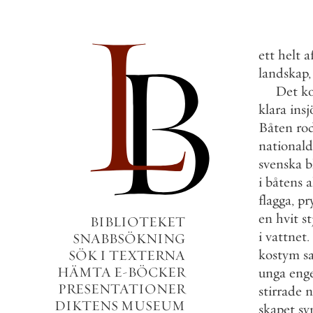
ett
helt
a
landskap
,
Det
k
klara
insj
Båten
ro
nationald
svenska
b
i
båtens
a
flagga
,
pr
en
hvit
st
BIBLIOTEKET
i
vattnet
.
SNABBSÖKNING
kostym
s
SÖK I TEXTERNA
HÄMTA E-BÖCKER
unga
eng
PRESENTATIONER
stirrade
n
DIKTENS MUSEUM
skapet
sy