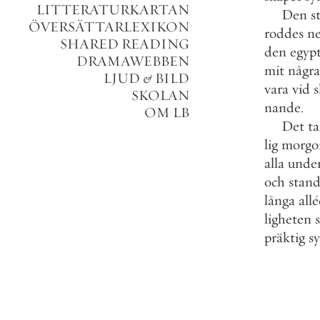
LITTERATURKARTAN
Den
s
ÖVERSÄTTARLEXIKON
roddes
n
SHARED READING
den
egypt
DRAMAWEBBEN
mit
några
LJUD
&
BILD
vara
vid
s
SKOLAN
nande
.
OM LB
Det
ta
lig
morgo
alla
unde
och
stand
långa
all
ligheten
präktig
s