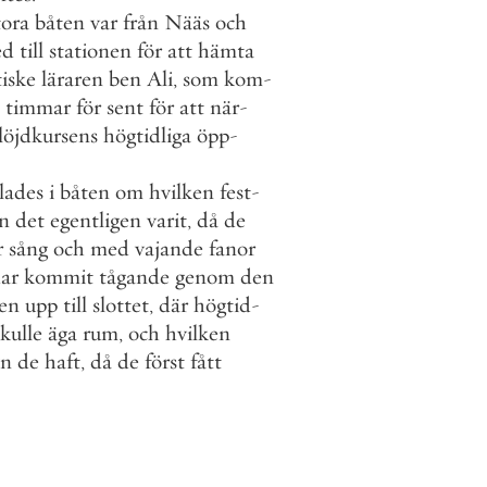
tora
båten
var
från
Nääs
och
ed
till
stationen
för
att
hämta
iske
läraren
ben
Ali
,
som
kom
-
timmar
för
sent
för
att
när
-
löjdkursens
högtidliga
öpp
-
lades
i
båten
om
hvilken
fest
-
n
det
egentligen
varit
,
då
de
r
sång
och
med
vajande
fanor
ar
kommit
tågande
genom
den
éen
upp
till
slottet
,
där
högtid
-
skulle
äga
rum
,
och
hvilken
yn
de
haft
,
då
de
först
fått