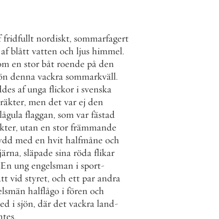
f
fridfullt
nordiskt
,
sommarfagert
af
blått
vatten
och
ljus
himmel
.
om
en
stor
båt
roende
på
den
ön
denna
vackra
sommarkväll
.
ddes
af
unga
flickor
i
svenska
räkter
,
men
det
var
ej
den
lågula
flaggan
,
som
var
fästad
kter
,
utan
en
stor
främmande
ydd
med
en
hvit
halfmåne
och
järna
,
släpade
sina
röda
flikar
En
ung
engelsman
i
sport
-
att
vid
styret
,
och
ett
par
andra
elsmän
halflågo
i
fören
och
ed
i
sjön
,
där
det
vackra
land
-
ntes
.