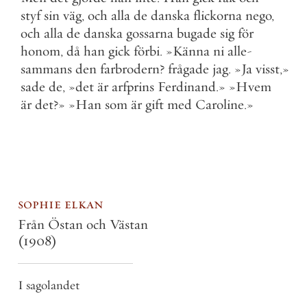
styf
sin
väg
,
och
alla
de
danska
flickorna
nego
,
och
alla
de
danska
gossarna
bugade
sig
för
honom
,
då
han
gick
förbi
.
»
Känna
ni
alle
-
sammans
den
farbrodern
?
frågade
jag
.
»
Ja
visst
,
»
sade
de
,
»
det
är
arfprins
Ferdinand
.
»
»
Hvem
är
det
?
»
»
Han
som
är
gift
med
Caroline
.
»
sophie elkan
Från Östan och Västan
(1908)
I sagolandet