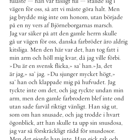
fulaste
—
han
var
fasligt
ful
—
ställde
sig
i
vägen
för
oss
,
så
att
vi
måste
göra
halt
.
Men
jag
brydde
mig
inte
om
honom
,
utan
började
på
en
ny
vers
af
Björneborgarnas
marsch
.
Jag
var
säker
på
att
den
gamle
herrn
skulle
gå
ur
vägen
för
oss
,
danska
farbröder
äro
aldrig
kitsliga
.
Men
den
här
var
det
,
han
tog
fatt
i
min
arm
och
höll
mig
kvar
,
då
jag
ville
förbi
.
»
Du
är
en
svensk
flicka
,
»
sa
’
han
.
»
Ja
,
det
är
jag
,
»
sa
’
jag
.
»
Du
sjunger
mycket
högt
,
»
sa
’
han
och
klappade
mig
på
hufvudet
.
Jag
tyckte
inte
om
det
,
och
jag
ryckte
undan
min
arm
,
men
den
gamle
farbrodern
blef
inte
ond
utan
sade
farväl
riktigt
vänligt
.
Han
såg
ut
,
som
om
han
snusade
,
och
jag
trodde
i
hvart
ögonblick
,
att
han
skulle
ta
upp
sin
snusdosa
,
jag
var
så
förskräckligt
rädd
för
snusdosor
.
Men
det
gjorde
han
inte
.
Han
gick
rak
och