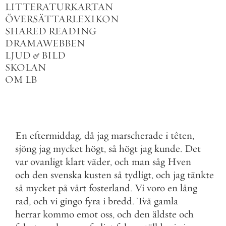
LITTERATURKARTAN
ÖVERSÄTTARLEXIKON
SHARED READING
DRAMAWEBBEN
LJUD
&
BILD
SKOLAN
OM LB
En
eftermiddag
,
då
jag
marscherade
i
têten
,
sjöng
jag
mycket
högt
,
så
högt
jag
kunde
.
Det
var
ovanligt
klart
väder
,
och
man
såg
Hven
och
den
svenska
kusten
så
tydligt
,
och
jag
tänkte
så
mycket
på
vårt
fosterland
.
Vi
voro
en
lång
rad
,
och
vi
gingo
fyra
i
bredd
.
Två
gamla
herrar
kommo
emot
oss
,
och
den
äldste
och