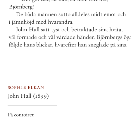
Björnberg
!
De
båda
männen
sutto
alldeles
midt
emot
och
i
jämnhöjd
med
hvarandra
.
John
Hall
satt
tyst
och
betraktade
sina
hvita
,
väl
formade
och
väl
vårdade
händer
.
Björnbergs
ög
följde
hans
blickar
,
hvarefter
han
sneglade
på
sina
sophie elkan
John Hall
(1899)
På contoiret