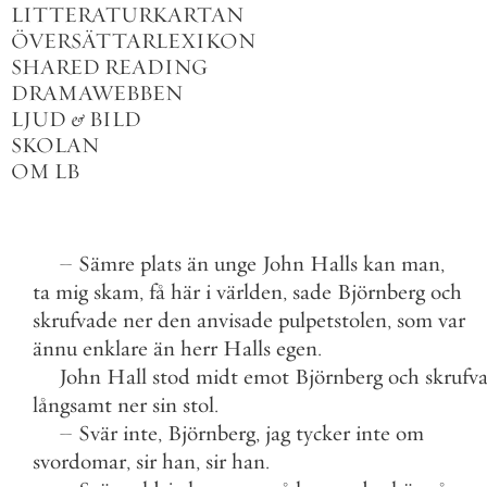
LITTERATURKARTAN
ÖVERSÄTTARLEXIKON
SHARED READING
DRAMAWEBBEN
LJUD
&
BILD
SKOLAN
OM LB
–
Sämre
plats
än
unge
John
Halls
kan
man
,
ta
mig
skam
,
få
här
i
världen
,
sade
Björnberg
och
skrufvade
ner
den
anvisade
pulpetstolen
,
som
var
ännu
enklare
än
herr
Halls
egen
.
John
Hall
stod
midt
emot
Björnberg
och
skrufv
långsamt
ner
sin
stol
.
–
Svär
inte
,
Björnberg
,
jag
tycker
inte
om
svordomar
,
sir
han
,
sir
han
.