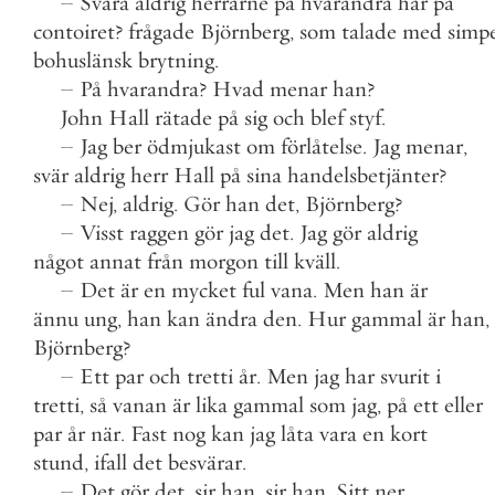
–
Svära
aldrig
herrarne
på
hvarandra
här
på
contoiret
?
frågade
Björnberg
,
som
talade
med
simp
bohuslänsk
brytning
.
–
På
hvarandra
?
Hvad
menar
han
?
John
Hall
rätade
på
sig
och
blef
styf
.
–
Jag
ber
ödmjukast
om
förlåtelse
.
Jag
menar
,
svär
aldrig
herr
Hall
på
sina
handelsbetjänter
?
–
Nej
,
aldrig
.
Gör
han
det
,
Björnberg
?
–
Visst
raggen
gör
jag
det
.
Jag
gör
aldrig
något
annat
från
morgon
till
kväll
.
–
Det
är
en
mycket
ful
vana
.
Men
han
är
ännu
ung
,
han
kan
ändra
den
.
Hur
gammal
är
han
,
Björnberg
?
–
Ett
par
och
tretti
år
.
Men
jag
har
svurit
i
tretti
,
så
vanan
är
lika
gammal
som
jag
,
på
ett
eller
par
år
när
.
Fast
nog
kan
jag
låta
vara
en
kort
stund
,
ifall
det
besvärar
.
–
Det
gör
det
,
sir
han
,
sir
han
.
Sitt
ner
,