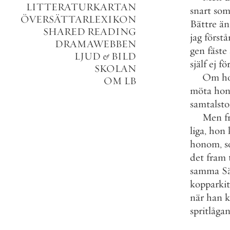
LITTERATURKARTAN
snart
so
ÖVERSÄTTARLEXIKON
Bättre
än
SHARED READING
jag
förstå
DRAMAWEBBEN
gen
fäste
LJUD
&
BILD
själf
ej
fö
SKOLAN
Om
h
OM LB
möta
ho
samtalst
Men
f
liga
,
hon
honom
,
s
det
fram
samma
S
kopparkit
när
han
spritlåga