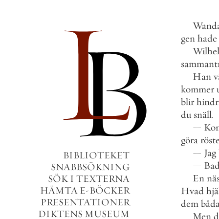
Wand
gen
hade
Wilhe
sammant
Han
v
kommer
blir
hind
du
snäll
.
—
Ko
göra
röst
—
Jag
BIBLIOTEKET
—
Ba
SNABBSÖKNING
En
nä
SÖK I TEXTERNA
HÄMTA E-BÖCKER
Hvad
hjä
PRESENTATIONER
dem
båd
DIKTENS MUSEUM
Men
d