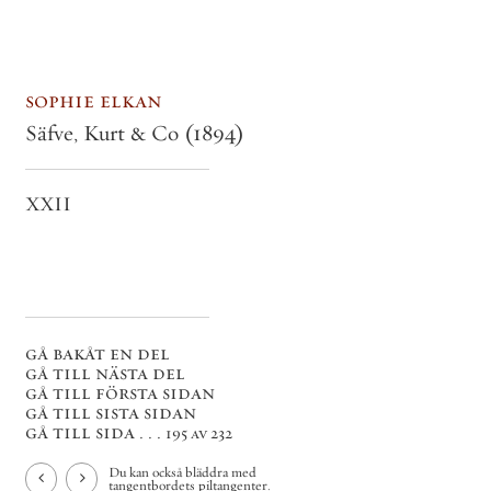
sophie elkan
Säfve, Kurt & Co
(1894)
XXII
gå bakåt en del
gå till nästa del
gå till första sidan
gå till sista sidan
gå till sida . . .
195 av 232
Du kan också bläddra med
tangentbordets piltangenter.