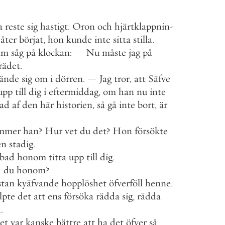
a
reste
sig
hastigt
.
Oron
och
hjärtklappnin
-
åter
börjat
,
hon
kunde
inte
sitta
stilla
.
lm
såg
på
klockan
:
—
Nu
måste
jag
på
rädet
.
ände
sig
om
i
dörren
.
—
Jag
tror
,
att
Säfve
upp
till
dig
i
eftermiddag
,
om
han
nu
inte
rad
af
den
här
historien
,
så
gå
inte
bort
,
är
mmer
han
?
Hur
vet
du
det
?
Hon
försökte
en
stadig
.
bad
honom
titta
upp
till
dig
.
d
du
honom
?
stan
kyäfvande
hopplöshet
öfverföll
henne
.
lpte
det
att
ens
försöka
rädda
sig
,
rädda
a
.
et
var
kanske
bättre
att
ha
det
öfver
så