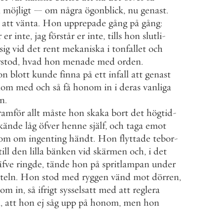
m
möjligt
—
om
några
ögonblick
,
nu
genast
.
att
vänta
.
Hon
upprepade
gång
på
gång
:
r
er
inte
,
jag
förstår
er
inte
,
tills
hon
slutli
-
sig
vid
det
rent
mekaniska
i
tonfallet
och
rstod
,
hvad
hon
menade
med
orden
.
on
blott
kunde
finna
på
ett
infall
att
genast
nom
med
och
så
få
honom
in
i
deras
vanliga
on
.
ramför
allt
måste
hon
skaka
bort
det
högtid
-
kände
låg
öfver
henne
själf
,
och
taga
emot
om
om
ingenting
händt
.
Hon
flyttade
tebor
-
till
den
lilla
bänken
vid
skärmen
och
,
i
det
äfve
ringde
,
tände
hon
på
spritlampan
under
teln
.
Hon
stod
med
ryggen
vänd
mot
dörren
,
kom
in
,
så
ifrigt
sysselsatt
med
att
reglera
n
,
att
hon
ej
såg
upp
på
honom
,
men
hon