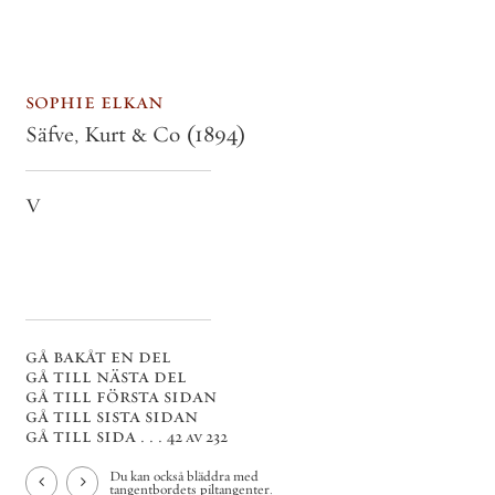
sophie elkan
Säfve, Kurt & Co
(1894)
V
gå bakåt en del
gå till nästa del
gå till första sidan
gå till sista sidan
gå till sida . . .
42 av 232
Du kan också bläddra med
tangentbordets piltangenter.