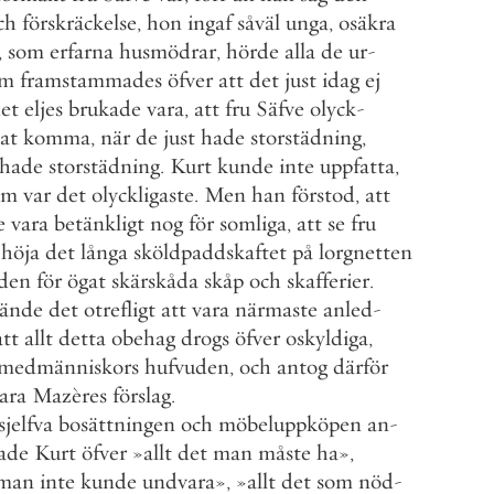
ch
förskräckelse
,
hon
ingaf
såväl
unga
,
osäkra
,
som
erfarna
husmödrar
,
hörde
alla
de
ur
-
om
framstammades
öfver
att
det
just
idag
ej
et
eljes
brukade
vara
,
att
fru
Säfve
olyck
-
at
komma
,
när
de
just
hade
storstädning
,
hade
storstädning
.
Kurt
kunde
inte
uppfatta
,
om
var
det
olyckligaste
.
Men
han
förstod
,
att
e
vara
betänkligt
nog
för
somliga
,
att
se
fru
höja
det
långa
sköldpaddskaftet
på
lorgnetten
den
för
ögat
skärskåda
skåp
och
skafferier
.
ände
det
otrefligt
att
vara
närmaste
anled
-
att
allt
detta
obehag
drogs
öfver
oskyldiga
,
medmänniskors
hufvuden
,
och
antog
därför
ara
Mazères
förslag
.
sjelfva
bosättningen
och
möbeluppköpen
an
-
ade
Kurt
öfver
»
allt
det
man
måste
ha
»
,
man
inte
kunde
undvara
»
,
»
allt
det
som
nöd
-