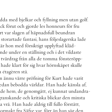
edda
med
bjelkar
och
fyllning
men
utan
golf
.
ick
förut
och
gjorde
les
honneurs
för
fru
rt
var
slagen
af
häpnadsfull
beundran
storartade
fantasi
,
hans
följeslagerska
lade
är
hon
med
försiktigt
upplyftad
kläd
-
ende
under
en
ställning
och
i
det
vildaste
tvärdrag
från
alla
de
tomma
fönsteröpp
-
hade
klart
för
sig
hvar
hörnskåpet
skulle
h
étagèren
stå
.
n
ännu
värre
pröfning
för
Kurt
hade
varit
edan
bebodda
världar
.
Han
hade
känsla
af
,
de
hem
,
de
genomgått
,
ej
kunnat
undandra
-
granskande
och
kritiska
blickar
den
minsta
ma
vrå
.
Han
hade
aldrig
till
fullo
förstått
,
tormakt
fru
Säfve
var
,
förr
än
han
såg
den