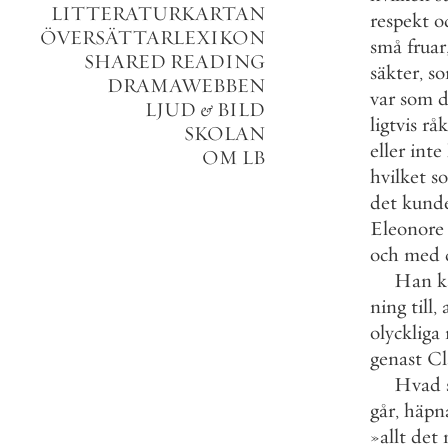
LITTERATURKARTAN
respekt
o
ÖVERSÄTTARLEXIKON
små
fruar
SHARED READING
säkter
,
s
DRAMAWEBBEN
var
som
d
LJUD
&
BILD
ligtvis
råk
SKOLAN
eller
inte
OM LB
hvilket
s
det
kund
Eleonore
och
med
Han
k
ning
till
,
olyckliga
genast
Cl
Hvad
går
,
häpn
»
allt
det