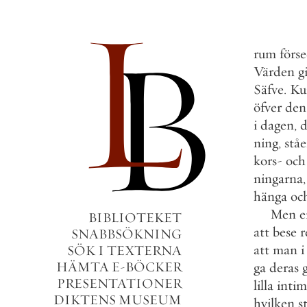
rum
förs
Värden
g
Säfve
.
Ku
öfver
den
i
dagen
,
d
ning
,
stå
kors
-
och
ningarna
,
hänga
oc
Men
e
BIBLIOTEKET
att
bese
r
SNABBSÖKNING
att
man
i
SÖK I TEXTERNA
HÄMTA E-BÖCKER
ga
deras
PRESENTATIONER
lilla
inti
DIKTENS MUSEUM
hvilken
s