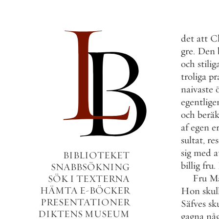
det
att
Cl
gre
.
Den
och
stilig
troliga
pr
naivaste
egentlige
och
berä
af
egen
e
sultat
,
re
sig
med
a
BIBLIOTEKET
billig
fru
.
SNABBSÖKNING
Fru
M
SÖK I TEXTERNA
HÄMTA E-BÖCKER
Hon
skul
PRESENTATIONER
Säfves
sk
DIKTENS MUSEUM
gagna
nå