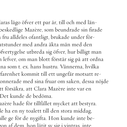
aras
lågo
öfver
ett
par
år
,
till
och
med
län
-
beskedlige
Mazère
,
som
beundrade
sin
firade
a
fru
alldeles
ofantligt
,
brukade
under
för
-
atstunder
med
andra
äkta
män
med
den
öfvertygelse
utbreda
sig
öfver
,
hur
billigt
man
n
lefver
,
om
man
blott
förstår
sig
på
att
ordna
kna
som
t
.
ex
.
hans
hustru
.
Vännerna
,
hvilka
rfarenhet
kommit
till
ett
ungefär
motsatt
re
-
sonnerade
med
sina
fruar
om
saken
,
dessa
nöjde
tt
försäkra
,
att
Clara
Mazère
inte
var
en
Det
kunde
de
bedöma
.
azère
hade
för
tillfället
mycket
att
bestyra
.
le
ha
en
ny
toalett
till
den
stora
middag
,
ulle
ge
för
de
nygifta
.
Hon
kunde
inte
be
-
gon
af
dem
,
hon
låtit
sy
sig
i
vintras
,
inte