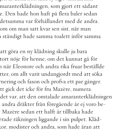
maranterklädningen
,
som
gjort
ett
sådant
e
.
Den
hade
hon
haft
på
flera
baler
sedan
detsamma
var
förhållandet
med
de
andra
.
som
om
man
satt
kvar
sen
sist
,
när
man
h
ständigt
hade
samma
toalett
inför
samma
att
göra
en
ny
klädning
skulle
ju
bara
tort
nöje
för
henne
,
om
det
kunnat
gå
för
m
när
Eleonore
och
andra
rika
fruar
beställde
tter
,
om
allt
varit
undangjordt
med
att
söka
rnering
och
fason
och
profva
ett
par
gånger
.
tt
gick
det
icke
för
fru
Mazère
,
numera
.
ndet
var
,
att
den
omtalade
amaranterklädningen
a
andra
dräkter
från
föregående
år
ej
voro
be
-
t
Mazère
sedan
ett
halft
år
tillbaka
hade
erade
räkningen
liggande
i
sin
pulpet
.
Kläd
-
kor
,
modister
och
andra
,
som
hade
äran
att