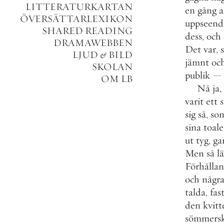
LITTERATURKARTAN
en
gång
a
ÖVERSÄTTARLEXIKON
uppseend
SHARED READING
dess
,
och
DRAMAWEBBEN
Det
var
,
LJUD
&
BILD
jämnt
oc
SKOLAN
publik
—
OM LB
Nå
ja
,
varit
ett
s
sig
så
,
so
sina
toale
ut
tyg
,
ga
Men
så
lä
Förhålla
och
någr
talda
,
fas
den
kvitt
sömmers