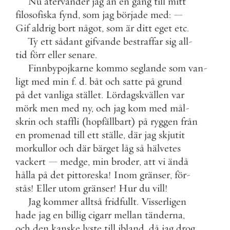
Nu
återvänder
jag
än
en
gång
till
mitt
filosofiska
fynd
,
som
jag
började
med
:
—
Gif
aldrig
bort
något
,
som
är
ditt
eget
etc
.
Ty
ett
sådant
gifvande
bestraffar
sig
all
-
tid
förr
eller
senare
.
Finnbypojkarne
kommo
seglande
som
van
-
ligt
med
min
f
.
d
.
båt
och
satte
på
grund
på
det
vanliga
stället
.
Lördagskvällen
var
mörk
men
med
ny
,
och
jag
kom
med
mål
-
skrin
och
staffli
(
hopfällbart
)
på
ryggen
från
en
promenad
till
ett
ställe
,
där
jag
skjutit
morkullor
och
där
bärget
låg
så
hälvetes
vackert
—
medge
,
min
broder
,
att
vi
ändå
hålla
på
det
pittoreska
!
Inom
gränser
,
för
-
stås
!
Eller
utom
gränser
!
Hur
du
vill
!
Jag
kommer
alltså
fridfullt
.
Visserligen
hade
jag
en
billig
cigarr
mellan
tänderna
,
och
den
kanske
lyste
till
ibland
,
då
jag
drog