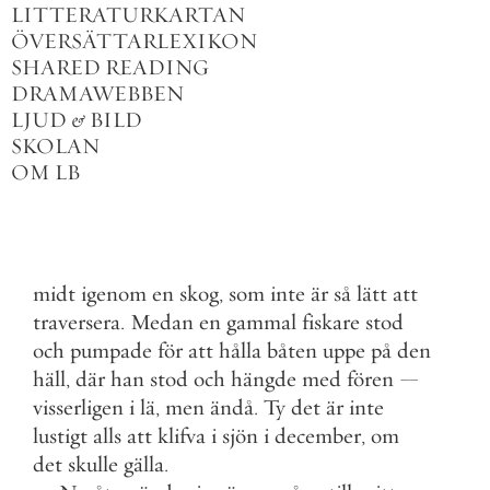
LITTERATURKARTAN
ÖVERSÄTTARLEXIKON
SHARED READING
DRAMAWEBBEN
LJUD
&
BILD
SKOLAN
OM LB
midt
igenom
en
skog
,
som
inte
är
så
lätt
att
traversera
.
Medan
en
gammal
fiskare
stod
och
pumpade
för
att
hålla
båten
uppe
på
den
häll
,
där
han
stod
och
hängde
med
fören
—
visserligen
i
lä
,
men
ändå
.
Ty
det
är
inte
lustigt
alls
att
klifva
i
sjön
i
december
,
om
det
skulle
gälla
.