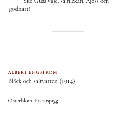
—
Ske
Guss
vilje
,
sa
flickan
.
Ajöss
och
godnatt
!
albert engström
Bläck och saltvatten
(1914)
Österblom. En rospigg