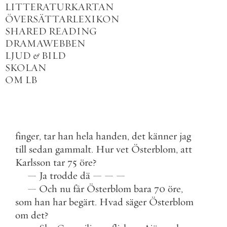
LITTERATURKARTAN
ÖVERSÄTTARLEXIKON
SHARED READING
DRAMAWEBBEN
LJUD
&
BILD
SKOLAN
OM LB
finger
,
tar
han
hela
handen
,
det
känner
jag
till
sedan
gammalt
.
Hur
vet
Österblom
,
att
Karlsson
tar
75
öre
?
—
Ja
trodde
dä
—
—
—
—
Och
nu
får
Österblom
bara
70
öre
,
som
han
har
begärt
.
Hvad
säger
Österblom
om
det
?