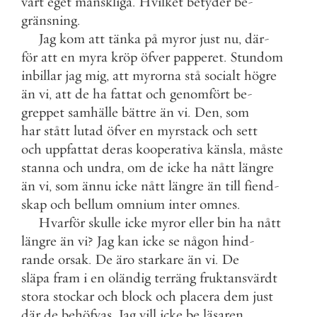
vårt
eget
mänskliga
.
Hvilket
betyder
be
-
gränsning
.
Jag
kom
att
tänka
på
myror
just
nu
,
där
-
för
att
en
myra
kröp
öfver
papperet
.
Stundom
inbillar
jag
mig
,
att
myrorna
stå
socialt
högre
än
vi
,
att
de
ha
fattat
och
genomfört
be
-
greppet
samhälle
bättre
än
vi
.
Den
,
som
har
stått
lutad
öfver
en
myrstack
och
sett
och
uppfattat
deras
kooperativa
känsla
,
måste
stanna
och
undra
,
om
de
icke
ha
nått
längre
än
vi
,
som
ännu
icke
nått
längre
än
till
fiend
-
skap
och
bellum
omnium
inter
omnes
.
Hvarför
skulle
icke
myror
eller
bin
ha
nått
längre
än
vi
?
Jag
kan
icke
se
någon
hind
-
rande
orsak
.
De
äro
starkare
än
vi
.
De
släpa
fram
i
en
oländig
terräng
fruktansvärdt
stora
stockar
och
block
och
placera
dem
just
där
de
behöfvas
.
Jag
vill
icke
be
läsaren