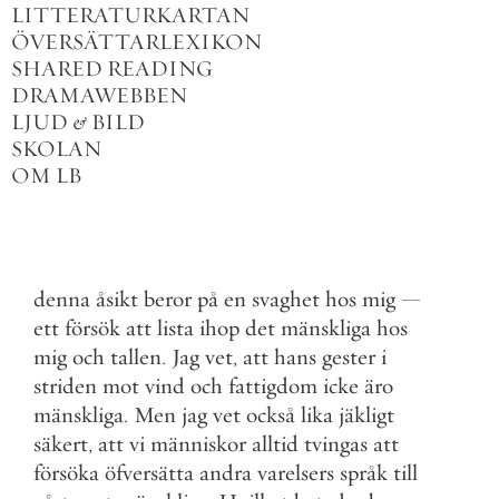
LITTERATURKARTAN
ÖVERSÄTTARLEXIKON
SHARED READING
DRAMAWEBBEN
LJUD
&
BILD
SKOLAN
OM LB
denna
åsikt
beror
på
en
svaghet
hos
mig
—
ett
försök
att
lista
ihop
det
mänskliga
hos
mig
och
tallen
.
Jag
vet
,
att
hans
gester
i
striden
mot
vind
och
fattigdom
icke
äro
mänskliga
.
Men
jag
vet
också
lika
jäkligt
säkert
,
att
vi
människor
alltid
tvingas
att
försöka
öfversätta
andra
varelsers
språk
till